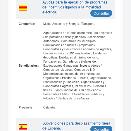
Ayudas para la ejecución de programas
de incentivos ligados a la movilidad
eléctrica...
Consultar
Medio Ambiente y Energía, Transporte
Categorías:
Agrupaciones de interés económico / de empresas
/ de personas físicas y jurídicas, Asociaciones,
Autónomos, Ayuntamientos/Municipios,
Comunidades de bienes / propietarios,
Cooperativas y Sociedades Laborales no Agrarias,
Empresas (más de 250 empleados), Entidades
deportivas, Entidades sin ánimo de lucro,
Fundaciones, Ganaderos y titulares de
Explotaciones Ganaderas, Investigadores /
Beneficiarios:
Centros tecnológicos / Centros de I+D,
Microempresas (menos de 10 empleados),
Organismos / Entidades Públicas, Organizaciones
Empresariales y Sindicales, Organizaciones y
Cooperativas Agrarias, Particulares / Personas
físicas, Pymes (menos de 250 empleados),
Sociedades Civiles, Universidades Públicas y
Privadas / Centros de Enseñanza
Cataluña
Provincia:
Subvenciones para desplazamiento fuera
de España.
Consultar