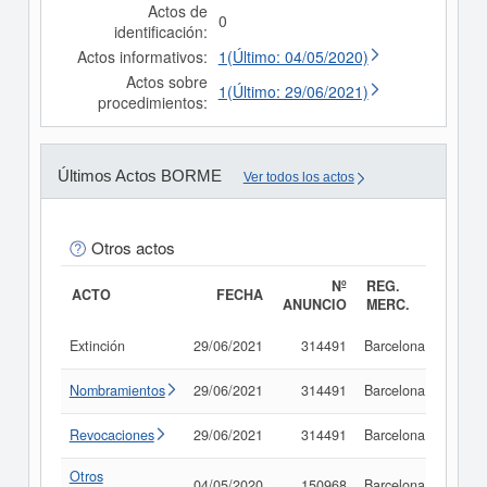
Actos de
0
identificación:
Actos informativos:
1(Último: 04/05/2020)
Actos sobre
1(Último: 29/06/2021)
procedimientos:
Últimos Actos BORME
Ver todos los actos
Otros actos
Nº
REG.
ACTO
FECHA
ANUNCIO
MERC.
Extinción
29/06/2021
314491
Barcelona
Consu
Nombramientos
29/06/2021
314491
Barcelona
Consu
Revocaciones
29/06/2021
314491
Barcelona
Consu
Otros
04/05/2020
150968
Barcelona
Consu