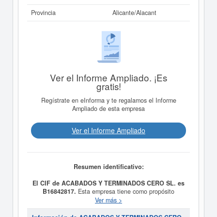
Provincia
Alicante/Alacant
Ver el Informe Ampliado. ¡Es
gratis!
Regístrate en eInforma y te regalamos el Informe
Ampliado de esta empresa
Ver el Informe Ampliado
Resumen identificativo:
El CIF de ACABADOS Y TERMINADOS CERO SL. es
B16842817.
Esta empresa tiene como propósito
Fabricación de todo tipo de calzado, bolsos, textil y
Ver más >
complementos, aparado, cortado, montado y terminado
de calzado, textil, complementos y demás auxiliares del