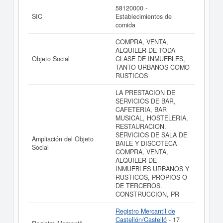
58120000 -
ACCEPTA SOLUCIONES INMOBILIARIAS SOCIEDAD
SIC
Establecimientos de
LIMITADA. tiene el distintivo TOP 100.000 EMPRESAS.
comida
Este distintivo se otorga a las principales empresas
españolas por volumen de facturación.
COMPRA, VENTA,
La última actualización del informe de empresa se ha
ALQUILER DE TODA
realizado el 28/06/2026.
Objeto Social
CLASE DE INMUEBLES,
TANTO URBANOS COMO
RUSTICOS
LA PRESTACION DE
SERVICIOS DE BAR,
CAFETERIA, BAR
MUSICAL, HOSTELERIA,
RESTAURACION.
SERVICIOS DE SALA DE
Ampliación del Objeto
BAILE Y DISCOTECA
Social
COMPRA, VENTA,
ALQUILER DE
INMUEBLES URBANOS Y
RUSTICOS, PROPIOS O
DE TERCEROS.
CONSTRUCCION, PR
Registro Mercantil de
Castellón/Castelló
- 17