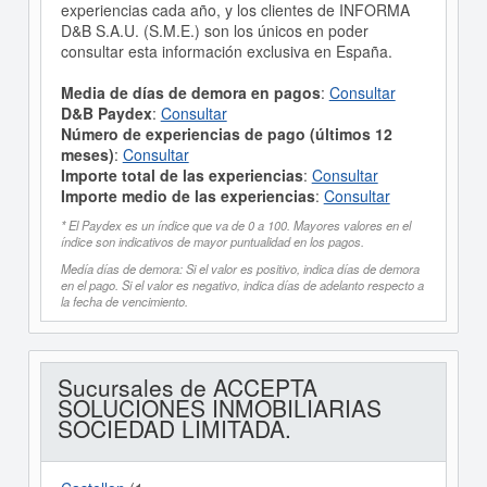
experiencias cada año, y los clientes de INFORMA
D&B S.A.U. (S.M.E.) son los únicos en poder
consultar esta información exclusiva en España.
Media de días de demora en pagos
:
Consultar
D&B Paydex
:
Consultar
Número de experiencias de pago (últimos 12
meses)
:
Consultar
Importe total de las experiencias
:
Consultar
Importe medio de las experiencias
:
Consultar
* El Paydex es un índice que va de 0 a 100. Mayores valores en el
índice son indicativos de mayor puntualidad en los pagos.
Medía días de demora: Si el valor es positivo, indica días de demora
en el pago. Si el valor es negativo, indica días de adelanto respecto a
la fecha de vencimiento.
Sucursales de ACCEPTA
SOLUCIONES INMOBILIARIAS
SOCIEDAD LIMITADA.