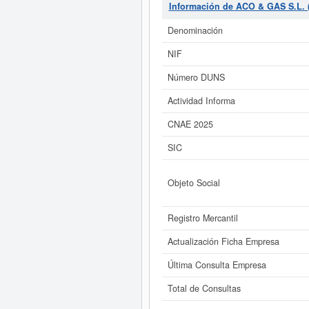
la empresa
ACO & GAS S.L. (E
Información de ACO & GAS S.L.
empleados en plantilla. Esta ficha
puede consultar a qué subvencion
Denominación
tiene un patrimonio aproximado de 3
NIF
Si está interesado en conocer m
Número DUNS
ACO & GAS S.L. (EXTINGUIDA) y c
Actividad Informa
CNAE 2025
SIC
Objeto Social
Registro Mercantil
Actualización Ficha Empresa
Última Consulta Empresa
Total de Consultas