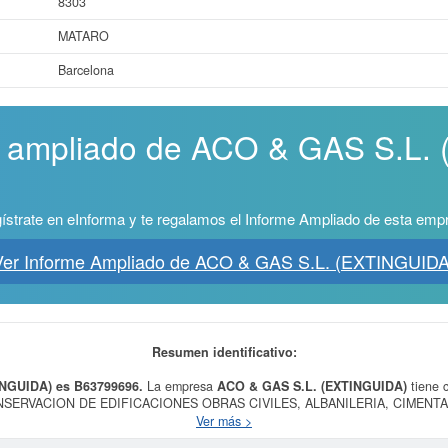
8303
MATARO
Barcelona
me ampliado de ACO & GAS S.L
ístrate en eInforma y te regalamos el Informe Ampliado de esta emp
Ver Informe Ampliado de ACO & GAS S.L. (EXTINGUIDA
Resumen identificativo:
INGUIDA) es B63799696.
La empresa
ACO & GAS S.L. (EXTINGUIDA)
tiene 
SERVACION DE EDIFICACIONES OBRAS CIVILES, ALBANILERIA, CIMENT
DE OBRAS, ETC y se dió del alta el día 17/03/2005. Esta empresa está incl
Ver más >
tracción de petróleo y gas natural. Dentro del Sistema Internacional de Clasifi