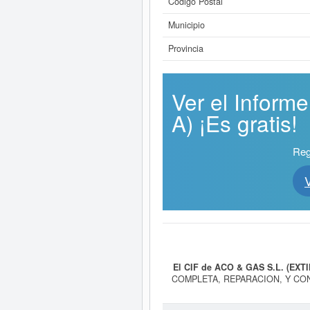
Código Postal
Municipio
Provincia
Ver el Infor
A) ¡Es gratis!
Reg
El CIF de ACO & GAS S.L. (EXT
COMPLETA, REPARACION, Y CON
TODA CLASE Y EN CUALQUIER TIPO 
0910 - Actividades de apoyo a la ex