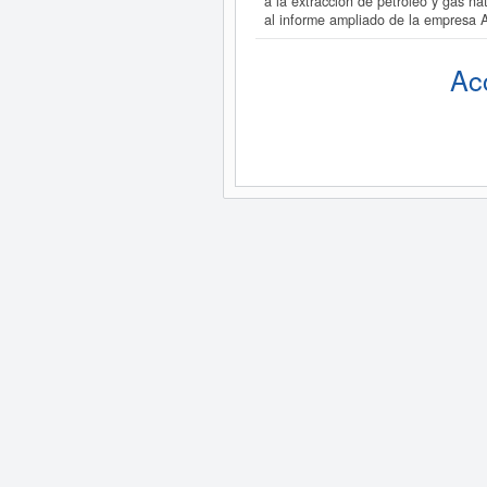
a la extracción de petróleo y gas n
al informe ampliado de la empres
Ac