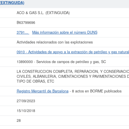
XTINGUIDA)
se encuentra en el SIC 13890000.
ACO & GAS S.L. (EXTINGUID
 (EXTINGUIDA)
 de empresa ha sido consultada 28 veces, la última consulta se ha producido e
es puede solicitar esta empresa las demás que estén relacionadas. La empres
ACO & GAS S.L. (EXTINGUIDA)
.100 a 60.000 €. Esta empresa figura inscrita en el Registro Mercantil de Barce
BORME.
B63799696
ás datos de la empresa ACO & GAS S.L. (EXTINGUIDA) puede
acceder inmediat
3791...
Más información sobre el número DUNS
onsultar los resultados de sus años de actividad, así como los balances y cu
Actividades relacionados con las explotaciones
La última actualización del informe de empresa se ha realizado el 27/09/2023.
0910 - Actividades de apoyo a la extracción de petróleo y gas natura
13890000 - Servicios de campos de petróleo y gas, SC
LA CONSTRUCCION COMPLETA, REPARACION, Y CONSERVACIO
CIVILES, ALBANILERIA, CIMENTACIONES Y PAVIMENTACIONES 
TIPO DE OBRAS, ETC
Registro Mercantil de Barcelona
- 8 actos en BORME publicados
27/09/2023
15/10/2018
28