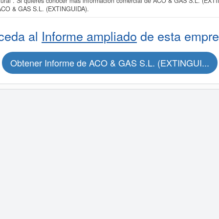
atural". Si quieres conocer más información comercial de ACO & GAS S.L. (EXTI
a ACO & GAS S.L. (EXTINGUIDA).
ceda al
Informe ampliado
de esta empre
Obtener Informe de ACO & GAS S.L. (EXTINGUI...