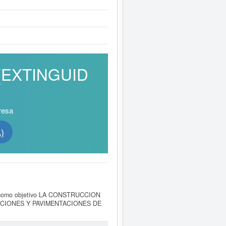
. (EXTINGUID
resa
)
como objetivo LA CONSTRUCCION
ACIONES Y PAVIMENTACIONES DE
uida dentro de la categoría CNAE
cación de actividades empresariales,