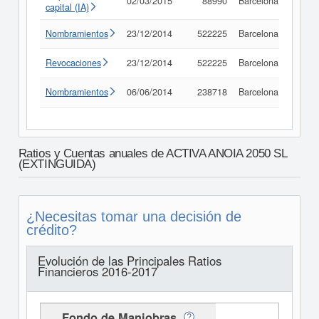
02/03/2015
88990
Barcelona
Consu
capital (IA)
Nombramientos
23/12/2014
522225
Barcelona
Consu
Revocaciones
23/12/2014
522225
Barcelona
Consu
Nombramientos
06/06/2014
238718
Barcelona
Consu
Ratios y Cuentas anuales de ACTIVA ANOIA 2050 SL
(EXTINGUIDA)
¿Necesitas tomar una decisión de
crédito?
Evolución de las Principales Ratios
Financieros 2016-2017
Fondo de Maniobras