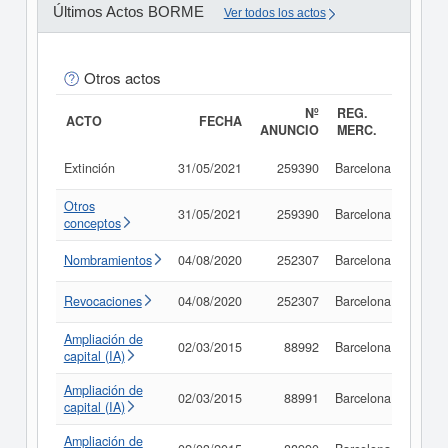
Últimos Actos BORME
Ver todos los actos
Otros actos
Nº
REG.
ACTO
FECHA
ANUNCIO
MERC.
Extinción
31/05/2021
259390
Barcelona
Consu
Otros
31/05/2021
259390
Barcelona
Consu
conceptos
Nombramientos
04/08/2020
252307
Barcelona
Consu
Revocaciones
04/08/2020
252307
Barcelona
Consu
Ampliación de
02/03/2015
88992
Barcelona
Consu
capital (IA)
Ampliación de
02/03/2015
88991
Barcelona
Consu
capital (IA)
Ampliación de