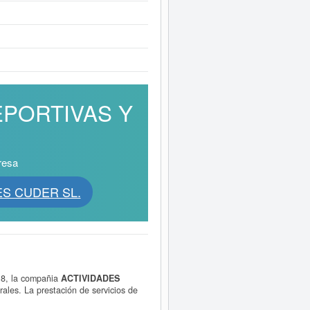
DEPORTIVAS Y
resa
ES CUDER SL.
18, la compañia
ACTIVIDADES
rales. La prestación de servicios de
a, incluso la enseñanza de todo ello