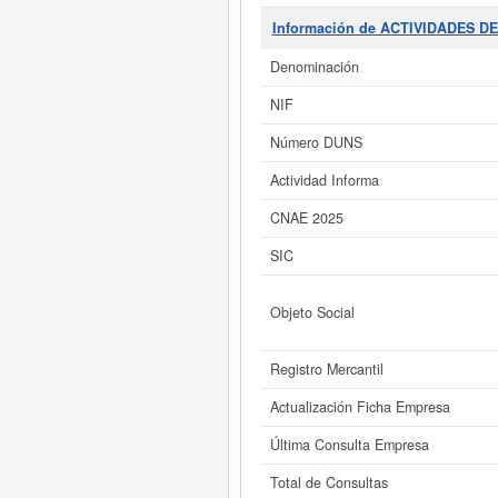
para niños en etapa infantil, prima
del Sistema Internacional de Clasi
Información de ACTIVIDADES 
cuenta con un total de 19 consultas
otras similares en esta misma pági
Denominación
NIF
Si está interesado en conocer
este Informe ampliado
de ACTIVIDA
Número DUNS
Actividad Informa
CNAE 2025
SIC
Objeto Social
Registro Mercantil
Actualización Ficha Empresa
Última Consulta Empresa
Total de Consultas