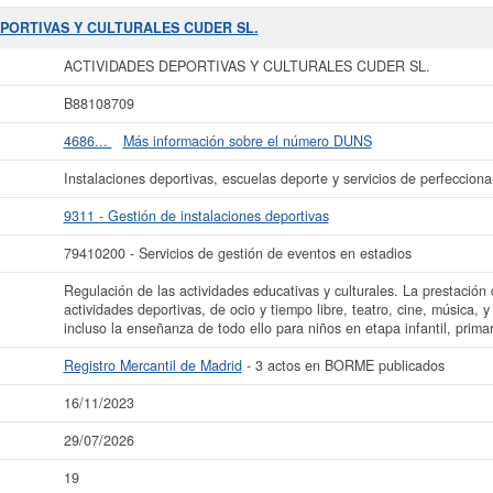
ria, secundaria... Su categoría CNAE es 9311 - Gestión de instalaciones deportiv
ficación de empresas corresponde al número 79410200.
ACTIVIDADES DEPORT
DEPORTIVAS Y CULTURALES CUDER SL.
. Su última consulta se ha producido el 29/07/2026. Puede consultar las posib
na. El rango del capital social es de 0 a 3.100 €. El BORME ha publicado 3 de e
ACTIVIDADES DEPORTIVAS Y CULTURALES CUDER SL.
Registro Mercantil de Madrid.
B88108709
 más datos de la empresa ACTIVIDADES DEPORTIVAS Y CULTURALES CUDER S
DES DEPORTIVAS Y CULTURALES CUDER SL. y consultar los resultados de sus
4686...
Más información sobre el número DUNS
balances y cuentas de resultados disponibles.
Instalaciones deportivas, escuelas deporte y servicios de perfeccion
La última actualización del informe de empresa se ha realizado el 16/11/2023.
9311 - Gestión de instalaciones deportivas
79410200 - Servicios de gestión de eventos en estadios
Regulación de las actividades educativas y culturales. La prestación 
actividades deportivas, de ocio y tiempo libre, teatro, cine, música, y 
incluso la enseñanza de todo ello para niños en etapa infantil, primar
Registro Mercantil de Madrid
- 3 actos en BORME publicados
16/11/2023
29/07/2026
19