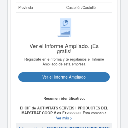
Provincia
Castellón/Castelló
Ver el Informe Ampliado. ¡Es
gratis!
Regístrate en eInforma y te regalamos el Informe
Ampliado de esta empresa
Ver el Informe Ampliado
Resumen identificativo:
El CIF de ACTIVITATS SERVEIS I PRODUCTES DEL
MAESTRAT COOP V es F12865390.
Esta compañia
tiene como finalidad social Comercio al por menor de
Ver más >
todo tipo de productos en establecimiento permanente,
mercados ambulantes e internet, fabricación productos