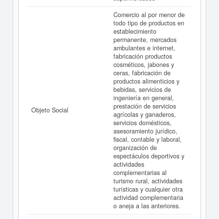
MAESTRAT COOP V y consultar los resultados de sus
años de actividad, así como los balances y cuentas de
Comercio al por menor de
resultados disponibles.
todo tipo de productos en
establecimiento
La última actualización del informe de empresa se ha
permanente, mercados
realizado el 21/02/2021.
ambulantes e internet,
fabricación productos
cosméticos, jabones y
ceras, fabricación de
productos alimenticios y
bebidas, servicios de
ingeniería en general,
prestación de servicios
Objeto Social
agrícolas y ganaderos,
servicios domésticos,
asesoramiento jurídico,
fiscal, contable y laboral,
organización de
espectáculos deportivos y
actividades
complementarias al
turismo rural, actividades
turísticas y cualquier otra
actividad complementaria
o aneja a las anteriores.