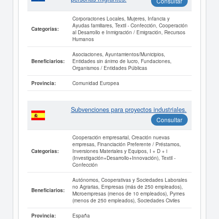
Consultar
Corporaciones Locales, Mujeres, Infancia y
Ayudas familiares, Textil - Confección, Cooperación
Categorías:
al Desarrollo e Inmigración / Emigración, Recursos
Humanos
Asociaciones, Ayuntamientos/Municipios,
Entidades sin ánimo de lucro, Fundaciones,
Beneficiarios:
Organismos / Entidades Públicas
Comunidad Europea
Provincia:
Subvenciones para proyectos industriales.
Consultar
Cooperación empresarial, Creación nuevas
empresas, Financiación Preferente / Préstamos,
Inversiones Materiales y Equipos, I + D + i
Categorías:
(Investigación+Desarrollo+Innovación), Textil -
Confección
Autónomos, Cooperativas y Sociedades Laborales
no Agrarias, Empresas (más de 250 empleados),
Beneficiarios:
Microempresas (menos de 10 empleados), Pymes
(menos de 250 empleados), Sociedades Civiles
España
Provincia: