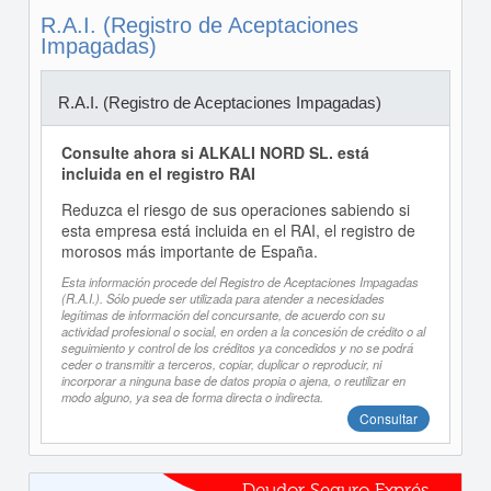
R.A.I. (Registro de Aceptaciones
Impagadas)
R.A.I. (Registro de Aceptaciones Impagadas)
Consulte ahora si ALKALI NORD SL. está
incluida en el registro RAI
Reduzca el riesgo de sus operaciones sabiendo si
esta empresa está incluida en el RAI, el registro de
morosos más importante de España.
Esta información procede del Registro de Aceptaciones Impagadas
(R.A.I.). Sólo puede ser utilizada para atender a necesidades
legítimas de información del concursante, de acuerdo con su
actividad profesional o social, en orden a la concesión de crédito o al
seguimiento y control de los créditos ya concedidos y no se podrá
ceder o transmitir a terceros, copiar, duplicar o reproducir, ni
incorporar a ninguna base de datos propia o ajena, o reutilizar en
modo alguno, ya sea de forma directa o indirecta.
Consultar
Deudor Seguro Exprés