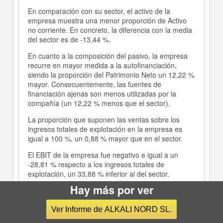
En comparación con su sector, el activo de la
empresa muestra una menor proporción de Activo
no corriente. En concreto, la diferencia con la media
del sector es de -13,44 %.
En cuanto a la composición del pasivo, la empresa
recurre en mayor medida a la autofinanciación,
siendo la proporción del Patrimonio Neto un 12,22 %
mayor. Consecuentemente, las fuentes de
financiación ajenas son menos utilizadas por la
compañía (un 12,22 % menos que el sector).
La proporción que suponen las ventas sobre los
ingresos totales de explotación en la empresa es
igual a 100 %, un 0,88 % mayor que en el sector.
El EBIT de la empresa fue negativo e igual a un
-28,81 % respecto a los ingresos totales de
explotación, un 33,88 % inferior al del sector.
Hay más por ver
La capacidad de la empresa para generar beneficios
de explotación es inferior a la del sector ya que su
ratio EBIT/Ventas es menor (-0,29 frente a 0,05).
Ver Informe de ALKALI NORD SL.