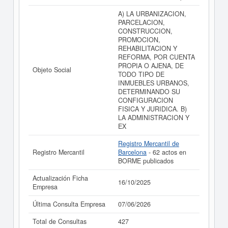
resultados disponibles.
A) LA URBANIZACION,
La última actualización del informe de empresa se ha
PARCELACION,
realizado el 16/10/2025.
CONSTRUCCION,
PROMOCION,
REHABILITACION Y
REFORMA, POR CUENTA
PROPIA O AJENA, DE
Objeto Social
TODO TIPO DE
INMUEBLES URBANOS,
DETERMINANDO SU
CONFIGURACION
FISICA Y JURIDICA. B)
LA ADMINISTRACION Y
EX
Registro Mercantil de
Registro Mercantil
Barcelona
- 62 actos en
BORME publicados
Actualización Ficha
16/10/2025
Empresa
Última Consulta Empresa
07/06/2026
Total de Consultas
427