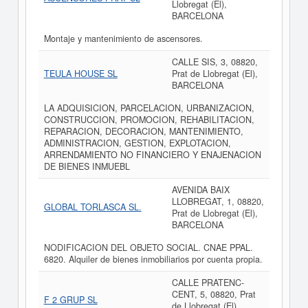
Llobregat (El),
BARCELONA
Montaje y mantenimiento de ascensores.
CALLE SIS, 3, 08820,
TEULA HOUSE SL
Prat de Llobregat (El),
BARCELONA
LA ADQUISICION, PARCELACION, URBANIZACION,
CONSTRUCCION, PROMOCION, REHABILITACION,
REPARACION, DECORACION, MANTENIMIENTO,
ADMINISTRACION, GESTION, EXPLOTACION,
ARRENDAMIENTO NO FINANCIERO Y ENAJENACION
DE BIENES INMUEBL
AVENIDA BAIX
LLOBREGAT, 1, 08820,
GLOBAL TORLASCA SL.
Prat de Llobregat (El),
BARCELONA
NODIFICACION DEL OBJETO SOCIAL. CNAE PPAL.
6820. Alquiler de bienes inmobiliarios por cuenta propia.
CALLE PRATENC-
CENT, 5, 08820, Prat
F 2 GRUP SL
de Llobregat (El),