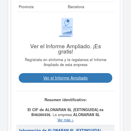
Provincia
Barcelona
Ver el Informe Ampliado. ¡Es
gratis!
Regístrate en eInforma y te regalamos el Informe
Ampliado de esta empresa
Ver el Informe Ampliado
Resumen identificativo:
El CIF de ALONARAN SL (EXTINGUIDA) es
B46260436.
La empresa
ALONARAN SL
(EXTINGUIDA)
tiene como objetivo A) LA
Ver más >
URBANIZACION, PARCELACION, CONSTRUCCION,
PROMOCION, REHABILITACION Y REFORMA, POR
Información de ALONARAN SL (EXTINGUIDA)