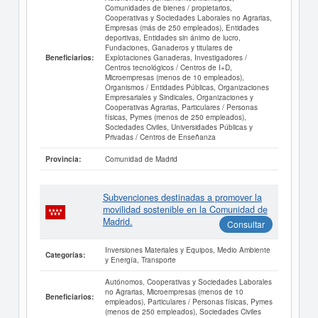
Comunidades de bienes / propietarios,
Cooperativas y Sociedades Laborales no Agrarias,
Empresas (más de 250 empleados), Entidades
deportivas, Entidades sin ánimo de lucro,
Fundaciones, Ganaderos y titulares de
Explotaciones Ganaderas, Investigadores /
Beneficiarios:
Centros tecnológicos / Centros de I+D,
Microempresas (menos de 10 empleados),
Organismos / Entidades Públicas, Organizaciones
Empresariales y Sindicales, Organizaciones y
Cooperativas Agrarias, Particulares / Personas
físicas, Pymes (menos de 250 empleados),
Sociedades Civiles, Universidades Públicas y
Privadas / Centros de Enseñanza
Comunidad de Madrid
Provincia:
Subvenciones destinadas a promover la
movilidad sostenible en la Comunidad de
Madrid.
Consultar
Inversiones Materiales y Equipos, Medio Ambiente
Categorías:
y Energía, Transporte
Autónomos, Cooperativas y Sociedades Laborales
no Agrarias, Microempresas (menos de 10
Beneficiarios:
empleados), Particulares / Personas físicas, Pymes
(menos de 250 empleados), Sociedades Civiles