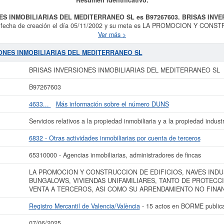
NES INMOBILIARIAS DEL MEDITERRANEO SL es B97267603.
BRISAS INVE
 fecha de creación el día 05/11/2002 y su meta es LA PROMOCION Y CON
BUNGALOWS, VIVIENDAS UNIFAMILIARES, TANTO DE PROTECCION OFICIA
Ver más >
NDAMIENTO NO FINANCIERO, LA ADQUISIC. Se clasifica dentro de la cate
ta de terceros.
BRISAS INVERSIONES INMOBILIARIAS DEL MEDITERRANE
SIONES INMOBILIARIAS DEL MEDITERRANEO SL
vidad de Agencias inmobiliarias, administradores de fincas. La última consulta d
veces. Para documentarse que tipo de subvenciones puede solicitar esta empres
BRISAS INVERSIONES INMOBILIARIAS DEL MEDITERRANEO SL
sta empresa está situada es aproximadamente de 0 a 3.100 €. En el Registro Me
esta empresa inscrita, además hay 15 actos publicado en el BORME.
B97267603
ocer más datos de la empresa BRISAS INVERSIONES INMOBILIARIAS DEL ME
4633...
Más información sobre el número DUNS
liado
de BRISAS INVERSIONES INMOBILIARIAS DEL MEDITERRANEO SL y consu
de actividad, así como los balances y cuentas de resultados disponibles.
Servicios relativos a la propiedad inmobiliaria y a la propiedad industr
La última actualización del informe de empresa se ha realizado el 07/06/2025.
6832 - Otras actividades inmobiliarias por cuenta de terceros
65310000 - Agencias inmobiliarias, administradores de fincas
LA PROMOCION Y CONSTRUCCION DE EDIFICIOS, NAVES INDU
BUNGALOWS, VIVIENDAS UNIFAMILIARES, TANTO DE PROTECCI
VENTA A TERCEROS, ASI COMO SU ARRENDAMIENTO NO FINAN
Registro Mercantil de Valencia/València
- 15 actos en BORME public
07/06/2025