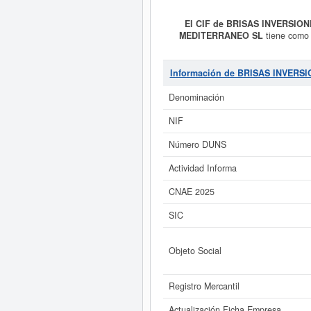
El CIF de BRISAS INVERSIO
MEDITERRANEO SL
tiene como
INDUSTRIALES, CHALETS, 
TERCEROS, ASI COMO SU ARRE
actividades inmobiliarias por cuen
Información de BRISAS INVER
65310000, correspondiente a la acti
ficha se ha consultado hasta 30 
Denominación
aquí. El capital social en la que e
NIF
Si está interesado en con
Número DUNS
inmediatamente a este Informe amp
Actividad Informa
CNAE 2025
SIC
Objeto Social
Registro Mercantil
Actualización Ficha Empresa