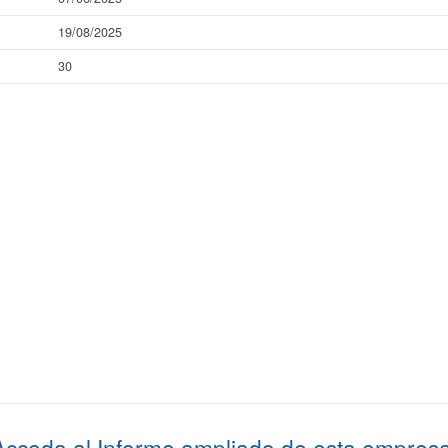
19/08/2025
30
Acceda al
Informe ampliado
de esta empresa