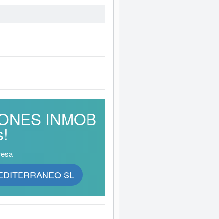
SIONES INMOB
!
resa
 MEDITERRANEO SL