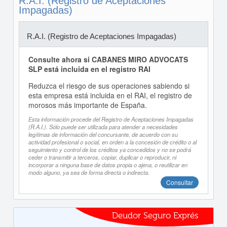
R.A.I. (Registro de Aceptaciones
Impagadas)
R.A.I. (Registro de Aceptaciones Impagadas)
Consulte ahora si CABANES MIRO ADVOCATS
SLP está incluida en el registro RAI
Reduzca el riesgo de sus operaciones sabiendo si
esta empresa está incluida en el RAI, el registro de
morosos más importante de España.
Esta información procede del Registro de Aceptaciones Impagadas
(R.A.I.). Sólo puede ser utilizada para atender a necesidades
legítimas de información del concursante, de acuerdo con su
actividad profesional o social, en orden a la concesión de crédito o al
seguimiento y control de los créditos ya concedidos y no se podrá
ceder o transmitir a terceros, copiar, duplicar o reproducir, ni
incorporar a ninguna base de datos propia o ajena, o reutilizar en
modo alguno, ya sea de forma directa o indirecta.
Consultar
Deudor Seguro Exprés