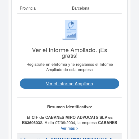
Provincia
Barcelona
Ver el Informe Ampliado. ¡Es
gratis!
Regístrate en eInforma y te regalamos el Informe
Ampliado de esta empresa
Ver el Informe Ampliado
Resumen identificativo:
El CIF de CABANES MIRO ADVOCATS SLP es
B63606032.
A día 07/09/2004, la empresa
CABANES
MIRO ADVOCATS SLP
fue formada con el objetivo LA
Ver más >
ACTIVIDAD PROPIA DE LA ABOGACIA. . Su
categorización en el CNAE es 6910 - Actividades