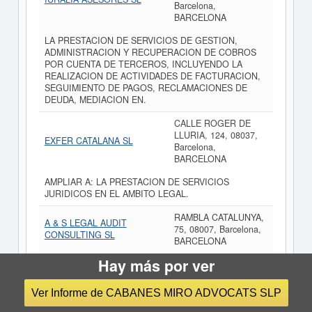
Barcelona,
BARCELONA
LA PRESTACION DE SERVICIOS DE GESTION,
ADMINISTRACION Y RECUPERACION DE COBROS
POR CUENTA DE TERCEROS, INCLUYENDO LA
REALIZACION DE ACTIVIDADES DE FACTURACION,
SEGUIMIENTO DE PAGOS, RECLAMACIONES DE
DEUDA, MEDIACION EN.
CALLE ROGER DE
LLURIA, 124, 08037,
EXFER CATALANA SL
Barcelona,
BARCELONA
AMPLIAR A: LA PRESTACION DE SERVICIOS
JURIDICOS EN EL AMBITO LEGAL.
RAMBLA CATALUNYA,
A & S LEGAL AUDIT
75, 08007, Barcelona,
CONSULTING SL
BARCELONA
Hay más por ver
EL EJERCICIO DE LA ACTIVIDAD PROFESIONAL.
PROPIA DE LA ABOGACIA Y CONSULTORIA,
DESARROLLANDOLA LA SOCIEDAD EN REGIMEN DE
Ver Informe de CABANES MIRO ADVOCATS SLP
INTERMEDIACION ENTRE EL CLIENTE Y EL
PROFESIONAL PERSONA FISICA Y EN NINGUN