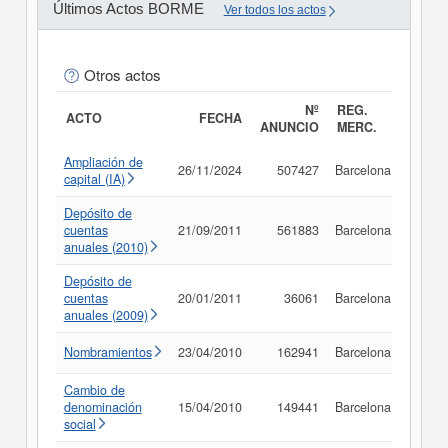
Últimos Actos BORME
Ver todos los actos
Otros actos
Nº
REG.
ACTO
FECHA
ANUNCIO
MERC.
Ampliación de
26/11/2024
507427
Barcelona
Consu
capital (IA)
Depósito de
cuentas
21/09/2011
561883
Barcelona
Consu
anuales (2010)
Depósito de
cuentas
20/01/2011
36061
Barcelona
Consu
anuales (2009)
Nombramientos
23/04/2010
162941
Barcelona
Consu
Cambio de
denominación
15/04/2010
149441
Barcelona
Consu
social