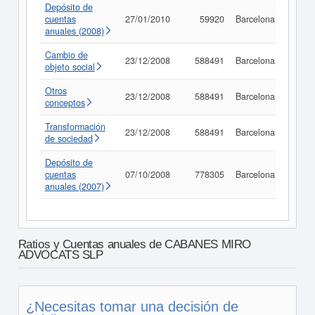
Depósito de
cuentas
27/01/2010
59920
Barcelona
Consu
anuales (2008)
Cambio de
23/12/2008
588491
Barcelona
Consu
objeto social
Otros
23/12/2008
588491
Barcelona
Consu
conceptos
Transformación
23/12/2008
588491
Barcelona
Consu
de sociedad
Depósito de
cuentas
07/10/2008
778305
Barcelona
Consu
anuales (2007)
Ratios y Cuentas anuales de CABANES MIRO
ADVOCATS SLP
¿Necesitas tomar una decisión de