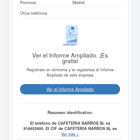
Provincia
Madrid
Otros teléfonos
Ver el Informe Ampliado. ¡Es
gratis!
Regístrate en eInforma y te regalamos el Informe
Ampliado de esta empresa
Ver el Informe Ampliado
Resumen identificativo:
El teléfono de CAFETERIA NARROS SL es
918452900. El CIF de CAFETERIA NARROS SL es
B83868158.
A día 31/03/2004, la empresa
CAFETERIA
Ver más >
NARROS SL
fue formada con el objetivo LA