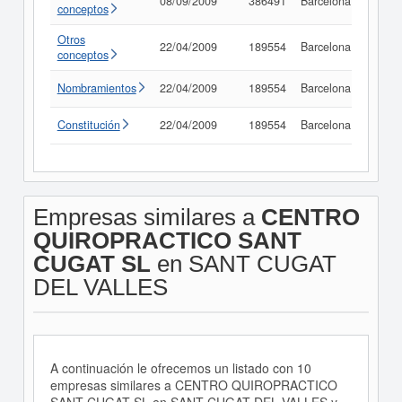
08/09/2009
386491
Barcelona
Consu
conceptos
Otros
22/04/2009
189554
Barcelona
Consu
conceptos
Nombramientos
22/04/2009
189554
Barcelona
Consu
Constitución
22/04/2009
189554
Barcelona
Consu
Empresas similares a
CENTRO
QUIROPRACTICO SANT
CUGAT SL
en SANT CUGAT
DEL VALLES
A continuación le ofrecemos un listado con 10
empresas similares a CENTRO QUIROPRACTICO