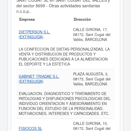
SANT CUGAT SL en SANT CUGAT DEL VALLES y
del sector 8699 - Otras actividades sanitarias
n.c.o.p..
Empresa
Dirección
CALLE GIRONA, 17,
DIETPERSON S.L.
08172, Sant Cugat del
(EXTINGUIDA)
Vallès, BARCELONA
LA CONFECCION DE DIETAS PERSONALIZADAS, LA
VENTA Y DISTRIBUCION DE PRODUCTOS Y
PUBLICACIONES DEDICADAS A LA ALIMENTACION
EL DEPORTE Y LA ESTETICA
PLAZA AUGUSTA, 3,
GABINET TRIADAE S.L.
08173, Sant Cugat del
(EXTINGUIDA)
Vallès, BARCELONA
EVALUACION, DIAGNOSTICO Y TRATAMIENTO DE
PATOLOGIAS Y DISFUNCIONES PSICOLOGICAS DEL
INDIVIDUO ORIENTACION Y ASESORAMIENTO EN
FUNCION DEL ESTUDIO DE LA PERSONALIDAD,
MOTIVACIONES, INTERESES Y CAPACIDADES. ETC.
CALLE GIRONA, 15,
FISIOCOS SL
08172, Sant Cugat del