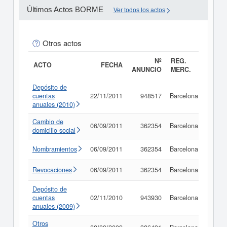
Últimos Actos BORME
Ver todos los actos
Otros actos
Nº
REG.
ACTO
FECHA
ANUNCIO
MERC.
Depósito de
cuentas
22/11/2011
948517
Barcelona
Consu
anuales (2010)
Cambio de
06/09/2011
362354
Barcelona
Consu
domicilio social
Nombramientos
06/09/2011
362354
Barcelona
Consu
Revocaciones
06/09/2011
362354
Barcelona
Consu
Depósito de
cuentas
02/11/2010
943930
Barcelona
Consu
anuales (2009)
Otros