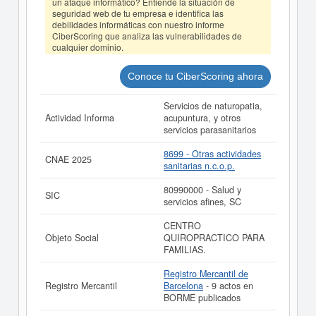
un ataque informático? Entiende la situación de
seguridad web de tu empresa e identifica las
debilidades informáticas con nuestro informe
CiberScoring que analiza las vulnerabilidades de
cualquier dominio.
Conoce tu CiberScoring ahora
Servicios de naturopatia,
Actividad Informa
acupuntura, y otros
servicios parasanitarios
8699 - Otras actividades
CNAE 2025
sanitarias n.c.o.p.
80990000 - Salud y
SIC
servicios afines, SC
CENTRO
Objeto Social
QUIROPRACTICO PARA
FAMILIAS.
Registro Mercantil de
Registro Mercantil
Barcelona
- 9 actos en
BORME publicados