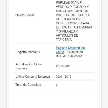
de sus años de actividad, así como los balances y
PRENDAS PARA EL
cuentas de resultados disponibles.
VESTIDO Y TOCADO Y
SUS COMPLEMENTOS,
La última actualización del informe de empresa se ha
Objeto Social
PRODUCTOS TEXTILES
realizado el 23/10/2023.
DE TODAS CLASES,
CONFECCIONES PARA
EL HOGAR, ALFOMBRAS
Y SIMILARES Y
ARTICULOS DE
TAPICERIA
Registro Mercantil de
Registro Mercantil
Ceuta
- 14 actos en
BORME publicados
Actualización Ficha
23/10/2023
Empresa
Última Consulta Empresa
09/01/2019
Total de Consultas
7