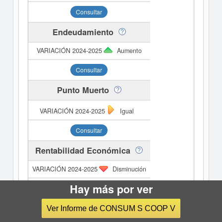
Consultar
Endeudamiento
Aumento
Consultar
Punto Muerto
Igual
Consultar
Rentabilidad Económica
Disminución
Hay más por ver
Consultar
Rentabilidad Financiera
Ver Informe de CONSUM S COOP V