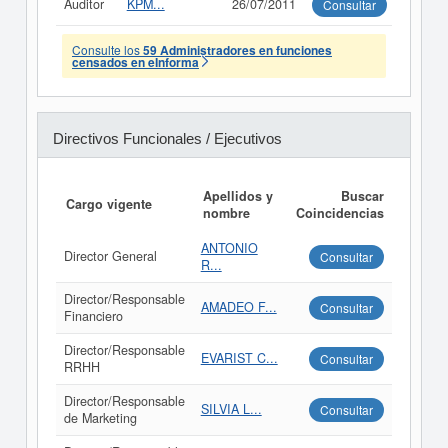
Auditor
KPM...
26/07/2011
Consultar
Consulte los
59 Administradores en funciones
censados en eInforma
Directivos Funcionales / Ejecutivos
Apellidos y
Buscar
Cargo vigente
nombre
Coincidencias
ANTONIO
Director General
Consultar
R...
Director/Responsable
AMADEO F...
Consultar
Financiero
Director/Responsable
EVARIST C...
Consultar
RRHH
Director/Responsable
SILVIA L...
Consultar
de Marketing