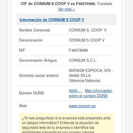
CIF de CONSUM S COOP V es F46078986.
Fundada
el 11/06/1975, la compañia
CONSUM S COOP V
tiene
Ver más >
como finalidad PROCURAR ARTICULOS
ALIMENTICIOS, DE USO, Y VESTIDO CORRIENTES
Información de CONSUM S COOP V
PARA LAS NECESIDADES DE LOS CONSUMIDORES,
EN LAS MEJORES CONDICIONES ECONOMICAS
Nombre Comercial
CONSUM S. COOP. V.
POSIBLES DESARROLLO DE ACTIVIDADES
NECESARIAS PARA UNA MEJOR INFORMACION,
Denominación
CONSUM S COOP V
EDUN. Su categoría CNAE es 4711 - Comercio al por
menor no especializado con predominio de productos
NIF
F46078986
alimenticios, bebidas y tabaco. La actividad de la
clasificación del Sistema Internacional de Clasificación
Denominación Antigua
CONSUM S.C.L.
de empresas corresponde al número 54110000. El
personal compuesto por
CONSUM S COOP V
es de un
AVENIDA ESPIOCA, S/N -
total de 18.664.
CONSUM S COOP V
cuenta con un
Domicilio social anterior
46460 SILLA
total de 37.699 consultas. Su última consulta se ha
(Valencia/València)
producido el 06/08/2026. Puede consultar las posibles
subvenciones para esta empresa y otras similares en
4640...
Más información
Número DUNS
esta misma página. El rango del capital social es mayor
sobre el número DUNS
de 60.000 €. El BORME ha publicado 151 de esta
empresa y esta registrada en el Registro Mercantil de
Web
www.consum.es
Valencia/València.
¿Te has preguntado si tu empresa está preparada ante
Si está interesado en conocer más datos de la empresa
un ataque informático? Entiende la situación de
CONSUM S COOP V puede
acceder inmediatamente a
seguridad web de tu empresa e identifica las
este Informe ampliado
de CONSUM S COOP V y
debilidades informáticas con nuestro informe