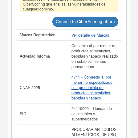
consultar los resultados de sus años de actividad, así
CiberScoring que analiza las vulnerabilidades de
como los balances y cuentas de resultados disponibles.
cualquier dominio.
CONSUM S COOP V tiene el distintivo TOP 100.000
EMPRESAS. Este distintivo se otorga a las principales
Conoce tu CiberScoring ahora
empresas españolas por volumen de facturación.
La última actualización del informe de empresa se ha
Marcas Registradas:
Ver detalle de Marcas
realizado el 04/08/2026.
Comercio al por menor de
productos alimenticios,
Actividad Informa
bebidas y tabaco realizado
en establecimientos
permanentes
4711 - Comercio al por
menor no especializado
CNAE 2025
con predominio de
productos alimenticios,
bebidas y tabaco
54110000 - Tiendas de
SIC
comestibles y
supermercados
PROCURAR ARTICULOS
ALIMENTICIOS, DE USO,