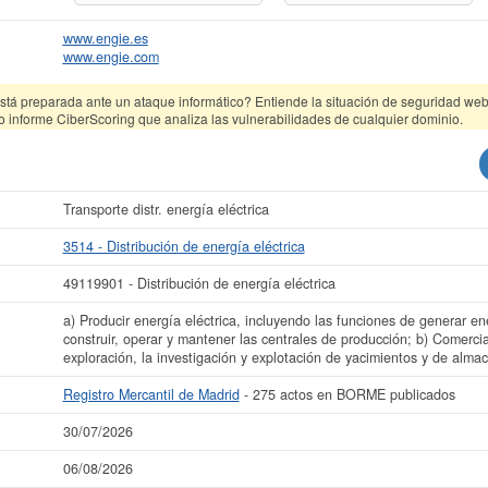
www.engie.es
www.engie.com
tá preparada ante un ataque informático? Entiende la situación de seguridad web 
o informe CiberScoring que analiza las vulnerabilidades de cualquier dominio.
Transporte distr. energía eléctrica
3514 - Distribución de energía eléctrica
49119901 - Distribución de energía eléctrica
a) Producir energía eléctrica, incluyendo las funciones de generar en
construir, operar y mantener las centrales de producción; b) Comercial
exploración, la investigación y explotación de yacimientos y de alm
Registro Mercantil de Madrid
- 275 actos en BORME publicados
30/07/2026
06/08/2026