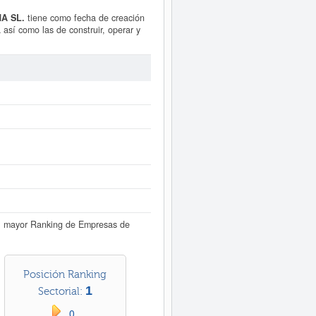
A SL.
tiene como fecha de creación
 así como las de construir, operar y
 explotación de yacimientos y de
ía eléctrica.
ENGIE ESPAÑA SL.
uipo personal de
ENGIE ESPAÑA SL.
. Para documentarse que tipo de
 esta empresa está situada es
s hay 275 actos publicado en el
este Informe ampliado
de ENGIE
resultados disponibles.
presas españolas por volumen de
l mayor Ranking de Empresas de
Posición Ranking
1
Sectorial:
0