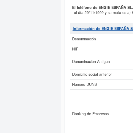
El teléfono de ENGIE ESPAÑA SL
el día 29/11/1999 y su meta es a) P
mantener las centrales de produ
almacenamientos subterráneos de h
consta con el número de SIC 4911990
Información de ENGIE ESPAÑA S
es de 132. La última consulta 
subvenciones puede solicitar
Denominación
aproximadamente mayor de 60.00
NIF
Si está interesado en conocer
Denominación Antigua
ESPAÑA SL. y consultar
ENGIE ESPAÑA SL. tiene el dist
Domicilio social anterior
Número DUNS
Ranking de Empresas