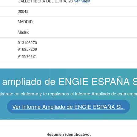
CALLE RIBERA DEL LOIRA, 28
Ver Mapa
28042
MADRID
Madrid
913106270
916857209
913914121
e ampliado de ENGIE ESPAÑA SL
ístrate en eInforma y te regalamos el Informe Ampliado de esta emp
Ver Informe Ampliado de ENGIE ESPAÑA SL.
Resumen identificativo: