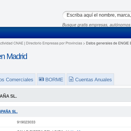
Busque gratis empresas, autónomos
Actividad CNAE
|
Directorio Empresas por Provincias
> Datos generales de ENGIE
n Madrid
os Comerciales
BORME
Cuentas Anuales
AÑA SL.
ESPAÑA SL.
919023033