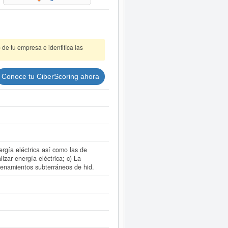
de tu empresa e identifica las
Conoce tu CiberScoring ahora
ergía eléctrica así como las de
izar energía eléctrica; c) La
acenamientos subterráneos de hid.