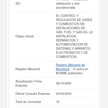
EREBUS COMBUSTION SERVICIOS S.L. puede
SIC
calefacción y aire
acceder inmediatamente a este Informe ampliado
de
acondicionado
EREBUS COMBUSTION SERVICIOS S.L. y consultar
los resultados de sus años de actividad, así como los
EL CONTROL Y
balances y cuentas de resultados disponibles.
REGULACION DE GASES
Y COMBUSTION EN
La última actualización del informe de empresa se ha
INSTALACIONES DE
realizado el 28/10/2025.
GAS, FUEL Y GAS-OIL LA
Objeto Social
INSTALACION,
REPARACION Y
AUTOMATIZACION DE
SISTEMAS Y APARATOS
ELECTRONICOS Y DE
COMBUSTION.
Registro Mercantil de
Registro Mercantil
Barcelona
- 10 actos en
BORME publicados
Actualización Ficha
28/10/2025
Empresa
Última Consulta Empresa
04/03/2024
Total de Consultas
79