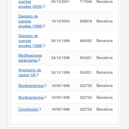
cuentas
05/12/2001
717646
Barcelona
Consu
anuales (2000)
Depósito de
cuentas
19/10/2000
558818
Barcelona
Consu
anuales (1999)
Depósito de
cuentas
06/10/1999
480092
Barcelona
Consu
anuales (1998)
Modificaciones
24/12/1998
504221
Barcelona
Consu
estatutarias
Ampliación de
24/12/1998
504221
Barcelona
Consu
capital (IA)
Nombramientos
18/06/1998
232755
Barcelona
Consu
Nombramientos
18/06/1998
232754
Barcelona
Consu
Constitución
18/06/1998
232754
Barcelona
Consu