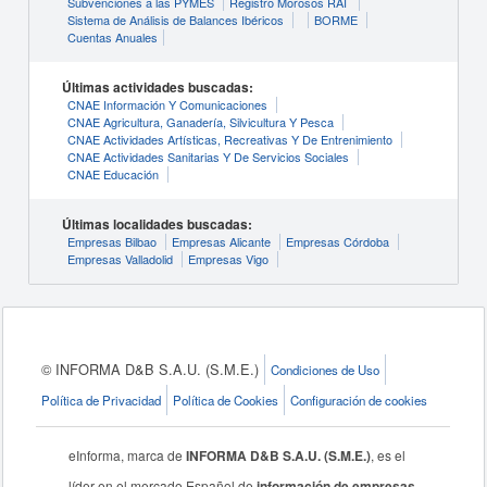
Subvenciones a las PYMES
Registro Morosos RAI
Sistema de Análisis de Balances Ibéricos
BORME
Cuentas Anuales
Últimas actividades buscadas:
CNAE Información Y Comunicaciones
CNAE Agricultura, Ganadería, Silvicultura Y Pesca
CNAE Actividades Artísticas, Recreativas Y De Entrenimiento
CNAE Actividades Sanitarias Y De Servicios Sociales
CNAE Educación
Últimas localidades buscadas:
Empresas Bilbao
Empresas Alicante
Empresas Córdoba
Empresas Valladolid
Empresas Vigo
© INFORMA D&B S.A.U. (S.M.E.)
Condiciones de Uso
Política de Privacidad
Política de Cookies
Configuración de cookies
eInforma, marca de
INFORMA D&B S.A.U. (S.M.E.)
, es el
líder en el mercado Español de
información de empresas