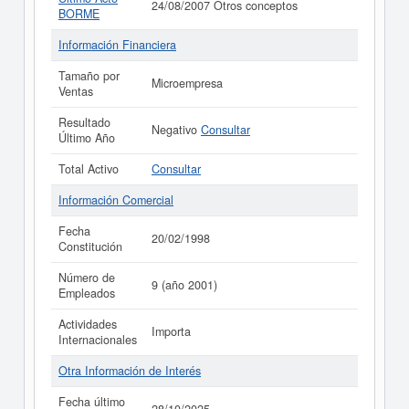
24/08/2007 Otros conceptos
BORME
Información Financiera
Tamaño por
Microempresa
Ventas
Resultado
Negativo
Consultar
Último Año
Total Activo
Consultar
Información Comercial
Fecha
20/02/1998
Constitución
Número de
9 (año 2001)
Empleados
Actividades
Importa
Internacionales
Otra Información de Interés
Fecha último