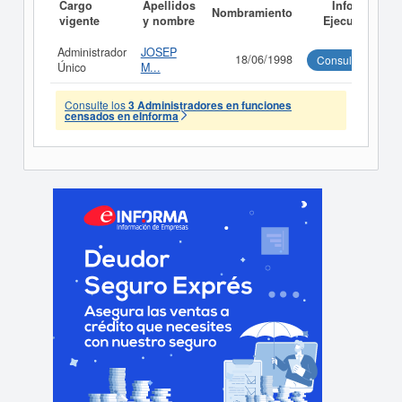
Cargo
Apellidos
Informe
Nombramiento
vigente
y nombre
Ejecutivo
Administrador
JOSEP
18/06/1998
Consultar
Único
M...
Consulte los
3 Administradores en funciones
censados en eInforma