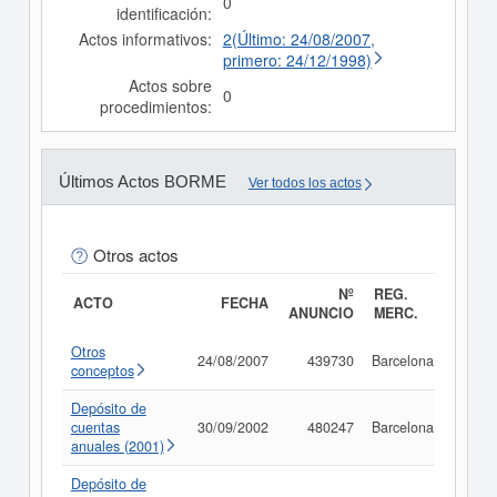
0
identificación:
Actos informativos:
2(Último: 24/08/2007,
primero: 24/12/1998)
Actos sobre
0
procedimientos:
Últimos Actos BORME
Ver todos los actos
Otros actos
Nº
REG.
ACTO
FECHA
ANUNCIO
MERC.
Otros
24/08/2007
439730
Barcelona
Consu
conceptos
Depósito de
cuentas
30/09/2002
480247
Barcelona
Consu
anuales (2001)
Depósito de