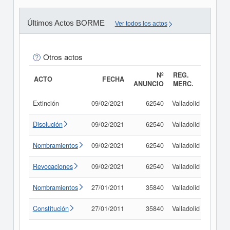
Últimos Actos BORME
Ver todos los actos
Otros actos
Nº
REG.
ACTO
FECHA
ANUNCIO
MERC.
Extinción
09/02/2021
62540
Valladolid
Consu
Disolución
09/02/2021
62540
Valladolid
Consu
Nombramientos
09/02/2021
62540
Valladolid
Consu
Revocaciones
09/02/2021
62540
Valladolid
Consu
Nombramientos
27/01/2011
35840
Valladolid
Consu
Constitución
27/01/2011
35840
Valladolid
Consu