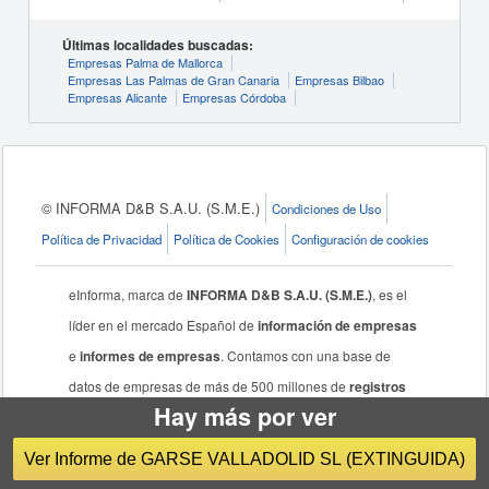
Últimas localidades buscadas:
Empresas Palma de Mallorca
Empresas Las Palmas de Gran Canaria
Empresas Bilbao
Empresas Alicante
Empresas Córdoba
© INFORMA D&B S.A.U. (S.M.E.)
Condiciones de Uso
Política de Privacidad
Política de Cookies
Configuración de cookies
eInforma, marca de
INFORMA D&B S.A.U. (S.M.E.)
, es el
líder en el mercado Español de
información de empresas
e
informes de empresas
. Contamos con una base de
datos de empresas de más de 500 millones de
registros
Hay más por ver
de empresas
, donde podrá
buscar empresas
de todo el
mundo, más de 7 millones de agentes económicos
Ver Informe de GARSE VALLADOLID SL (EXTINGUIDA)
nacionales y acceso a Prospecta.