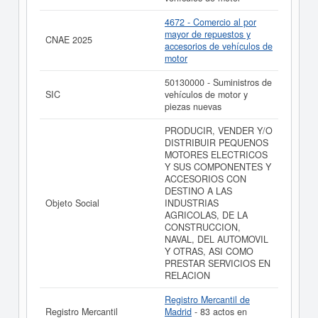
de GATE ESPAÑA AUTOMOCION SL (EXTINGUIDA) y
consultar los resultados de sus años de actividad, así
4672 - Comercio al por
como los balances y cuentas de resultados disponibles.
mayor de repuestos y
CNAE 2025
accesorios de vehículos de
La última actualización del informe de empresa se ha
motor
realizado el 15/10/2025.
50130000 - Suministros de
SIC
vehículos de motor y
piezas nuevas
PRODUCIR, VENDER Y/O
DISTRIBUIR PEQUENOS
MOTORES ELECTRICOS
Y SUS COMPONENTES Y
ACCESORIOS CON
DESTINO A LAS
Objeto Social
INDUSTRIAS
AGRICOLAS, DE LA
CONSTRUCCION,
NAVAL, DEL AUTOMOVIL
Y OTRAS, ASI COMO
PRESTAR SERVICIOS EN
RELACION
Registro Mercantil de
Registro Mercantil
Madrid
- 83 actos en