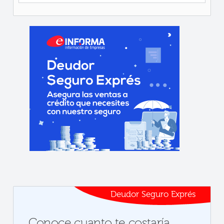
Deudor Seguro Exprés
Conoce cuanto te costaría