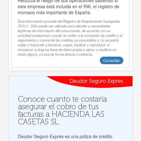
Reduzca el riesgo de sus operaciones sabiendo si
esta empresa está incluida en el RAI, el registro de
morosos más importante de España.
Esta información procede del Registro de Aceptaciones Impagadas
(R.A.I.). Sólo puede ser utilizada para atender a necesidades
legítimas de información del concursante, de acuerdo con su
actividad profesional o social, en orden a la concesión de crédito o al
seguimiento y control de los créditos ya concedidos y no se podrá
ceder o transmitir a terceros, copiar, duplicar o reproducir, ni
incorporar a ninguna base de datos propia o ajena, o reutilizar en
modo alguno, ya sea de forma directa o indirecta.
Consultar
Deudor Seguro Exprés
Conoce cuanto te costaría
asegurar el cobro de tus
facturas a HACIENDA LAS
CASETAS SL.
Deudor Seguro Exprés es una póliza de crédito