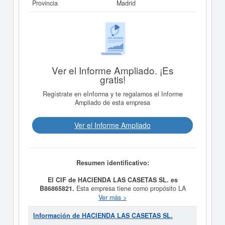
Provincia
Madrid
Ver el Informe Ampliado. ¡Es
gratis!
Regístrate en eInforma y te regalamos el Informe
Ampliado de esta empresa
Ver el Informe Ampliado
Resumen identificativo:
El CIF de HACIENDA LAS CASETAS SL. es
B86865821.
Esta empresa tiene como propósito LA
EXPLOTACION AGRICOLA, PECUARIA Y FORESTAL,
Ver más >
BIEN DE FORMA DIRECTA O POR TERCEROS,
INCLUSO BAJO LA FORMA JURIDICA DE
Información de HACIENDA LAS CASETAS SL.
ARRENDAMIENTO O CUALQUIER OTRA SIMILAR, DE