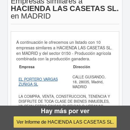
Empresas similares a
HACIENDA LAS CASETAS SL.
en MADRID
A continuación le ofrecemos un listado con 10
empresas similares a HACIENDA LAS CASETAS SL.
en MADRID y del sector 0150 - Producción agrícola
combinada con la producción ganadera.
Empresa
Dirección
CALLE GUISANDO,
EL PORTERO VARGAS
18, 28035, Madrid,
ZUÑIGA SL
MADRID
LA COMPRA, VENTA, CONSTRUCCION, TENENCIA Y
DISFRUTE DE TODA CLASE DE BIENES INMUEBLES,
YA SEAN ESTOS FINCAS RUSTICAS O URBANAS.
Hay más por ver
CALLE O'DONNELL,
MONTE HIGUERAS SL
22, 28009, Madrid,
Ver Informe de HACIENDA LAS CASETAS SL.
MADRID