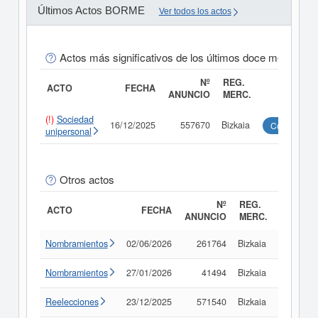
Últimos Actos BORME
Ver todos los actos
Actos más significativos de los últimos doce meses
Nº
REG.
ACTO
FECHA
ANUNCIO
MERC.
(!)
Sociedad
16/12/2025
557670
Bizkaia
Consultar
unipersonal
Otros actos
Nº
REG.
ACTO
FECHA
ANUNCIO
MERC.
Nombramientos
02/06/2026
261764
Bizkaia
Consult
Nombramientos
27/01/2026
41494
Bizkaia
Consult
Reelecciones
23/12/2025
571540
Bizkaia
Consult