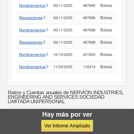
Nombramientos
06/11/2025
487690
Bizkaia
Consult
Revocaciones
06/11/2025
487689
Bizkaia
Consult
Nombramientos
06/11/2025
487688
Bizkaia
Consult
Revocaciones
06/11/2025
487688
Bizkaia
Consult
Nombramientos
16/10/2025
451925
Bizkaia
Consult
Nombramientos
11/03/2025
116374
Bizkaia
Consult
Ratios y Cuentas anuales de NERVION INDUSTRIES,
ENGINEERING AND SERVICES SOCIEDAD
LIMITADA UNIPERSONAL
Hay más por ver
¿Necesitas tomar una decisión de
Ver Informe Ampliado
crédito?