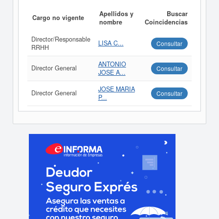
Apellidos y
Buscar
Cargo no vigente
nombre
Coincidencias
Director/Responsable
LISA C...
Consultar
RRHH
ANTONIO
Director General
Consultar
JOSE A...
JOSE MARIA
Director General
Consultar
P...