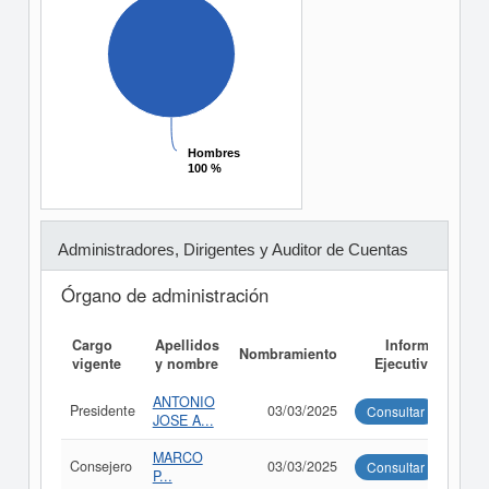
Hombres
Hombres
100 %
100 %
Administradores, Dirigentes y Auditor de Cuentas
Órgano de administración
Cargo
Apellidos
Informe
Nombramiento
vigente
y nombre
Ejecutivo
ANTONIO
Presidente
03/03/2025
Consultar
JOSE A...
MARCO
Consejero
03/03/2025
Consultar
P...