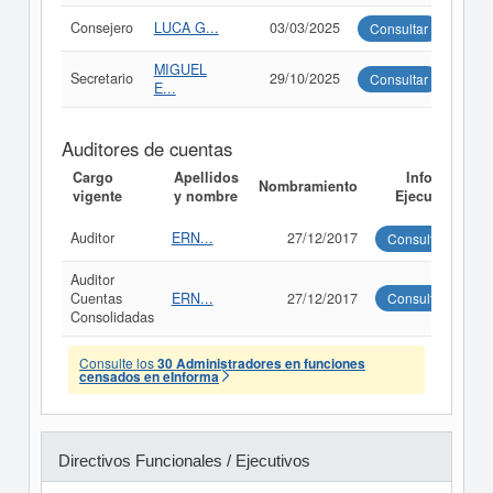
Consejero
LUCA G...
03/03/2025
Consultar
MIGUEL
Secretario
29/10/2025
Consultar
E...
Auditores de cuentas
Cargo
Apellidos
Informe
Nombramiento
vigente
y nombre
Ejecutivo
Auditor
ERN...
27/12/2017
Consultar
Auditor
Cuentas
ERN...
27/12/2017
Consultar
Consolidadas
Consulte los
30 Administradores en funciones
censados en eInforma
Directivos Funcionales / Ejecutivos