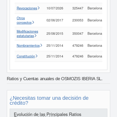
Revocaciones
10/07/2026
325447
Barcelona
Consu
Otros
02/06/2017
230053
Barcelona
Consu
conceptos
Modificaciones
25/08/2015
350047
Barcelona
Consu
estatutarias
Nombramientos
25/11/2014
479246
Barcelona
Consu
Constitución
25/11/2014
479246
Barcelona
Consu
Ratios y Cuentas anuales de OSMOZIS IBERIA SL.
¿Necesitas tomar una decisión de
crédito?
Evolución de las Principales Ratios