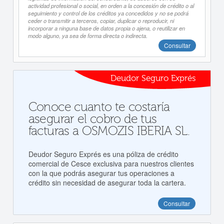
actividad profesional o social, en orden a la concesión de crédito o al
seguimiento y control de los créditos ya concedidos y no se podrá
ceder o transmitir a terceros, copiar, duplicar o reproducir, ni
incorporar a ninguna base de datos propia o ajena, o reutilizar en
modo alguno, ya sea de forma directa o indirecta.
Consultar
Deudor Seguro Exprés
Conoce cuanto te costaría
asegurar el cobro de tus
facturas a OSMOZIS IBERIA SL.
Deudor Seguro Exprés es una póliza de crédito
comercial de Cesce exclusiva para nuestros clientes
con la que podrás asegurar tus operaciones a
crédito sin necesidad de asegurar toda la cartera.
Consultar