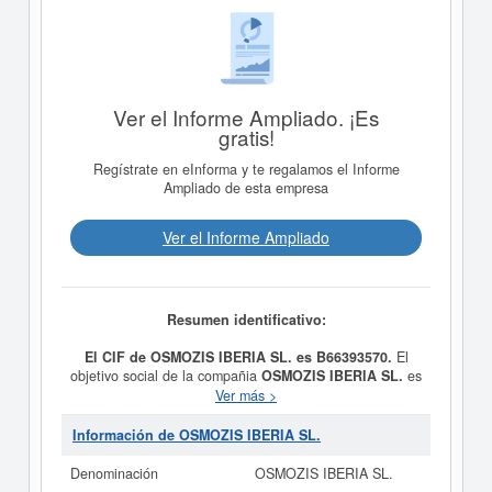
Ver el Informe Ampliado. ¡Es
gratis!
Regístrate en eInforma y te regalamos el Informe
Ampliado de esta empresa
Ver el Informe Ampliado
Resumen identificativo:
El CIF de OSMOZIS IBERIA SL. es B66393570.
El
objetivo social de la compañia
OSMOZIS IBERIA SL.
es
(CNAE 61). COMERCIALIZACION DE TODA CLASE DE
Ver más >
BIENES Y SERVICIOS DE TELECOMUNICACIONES,
ASI COMO DE SERVICIOS DE ACCESO DE BANDA
Información de OSMOZIS IBERIA SL.
ANCHA, PRESTACION DE TODA CLASE DE
SERVICIOS DE TELECOMUNICACIONES, EN
Denominación
OSMOZIS IBERIA SL.
ESPECIAL EL SECTOR TURISTICO y fue creada el día