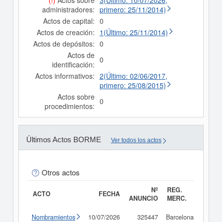
(!)
Actos sobre
3(Último: 10/07/2026,
administradores:
primero: 25/11/2014)
Actos de capital:
0
Actos de creación:
1(Último: 25/11/2014)
Actos de depósitos:
0
Actos de
0
identificación:
Actos informativos:
2(Último: 02/06/2017,
primero: 25/08/2015)
Actos sobre
0
procedimientos:
Últimos Actos BORME
Ver todos los actos
Otros actos
Nº
REG.
ACTO
FECHA
ANUNCIO
MERC.
Nombramientos
10/07/2026
325447
Barcelona
Consu