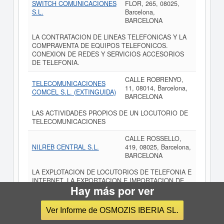
SWITCH COMUNICACIONES
FLOR, 265, 08025,
S.L.
Barcelona,
BARCELONA
LA CONTRATACION DE LINEAS TELEFONICAS Y LA
COMPRAVENTA DE EQUIPOS TELEFONICOS.
CONEXION DE REDES Y SERVICIOS ACCESORIOS
DE TELEFONIA.
CALLE ROBRENYO,
TELECOMUNICACIONES
11, 08014, Barcelona,
COMCEL S.L. (EXTINGUIDA)
BARCELONA
LAS ACTIVIDADES PROPIOS DE UN LOCUTORIO DE
TELECOMUNICACIONES
CALLE ROSSELLO,
NILREB CENTRAL S.L.
419, 08025, Barcelona,
BARCELONA
LA EXPLOTACION DE LOCUTORIOS DE TELEFONIA E
INTERNET. LA EXPORTACION E IMPORTACION DE
Hay más por ver
EQUIPOS INFORMATICOS Y DEMAS PIEZAS Y
MATERIAL RELACIONADO, ASI COMO DE
ARTICULOS DE TELEFONIA Y DE IMPRENTA Y
Ver Informe de OSMOZIS IBERIA SL.
PAPELERIA. LA DISTRIBUC