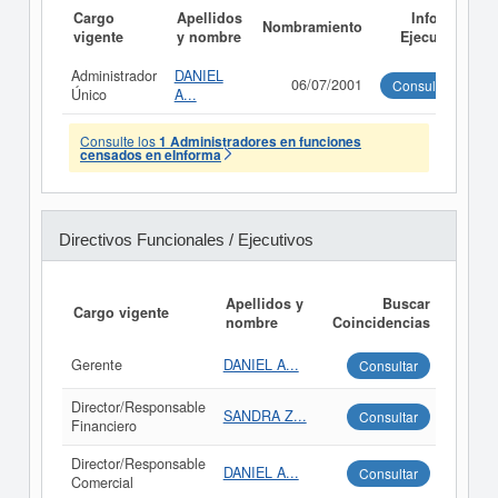
Cargo
Apellidos
Informe
Nombramiento
vigente
y nombre
Ejecutivo
Administrador
DANIEL
06/07/2001
Consultar
Único
A...
Consulte los
1 Administradores en funciones
censados en eInforma
Directivos Funcionales / Ejecutivos
Apellidos y
Buscar
Cargo vigente
nombre
Coincidencias
Gerente
DANIEL A...
Consultar
Director/Responsable
SANDRA Z...
Consultar
Financiero
Director/Responsable
DANIEL A...
Consultar
Comercial