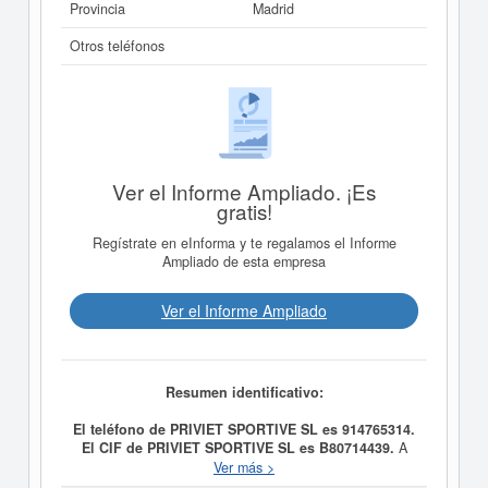
Provincia
Madrid
Otros teléfonos
Ver el Informe Ampliado. ¡Es
gratis!
Regístrate en eInforma y te regalamos el Informe
Ampliado de esta empresa
Ver el Informe Ampliado
Resumen identificativo:
El teléfono de PRIVIET SPORTIVE SL es 914765314.
El CIF de PRIVIET SPORTIVE SL es B80714439.
A
día 15/10/1993, la empresa
PRIVIET SPORTIVE SL
fue
Ver más >
formada con el objetivo CONFECCION, FABRICACION