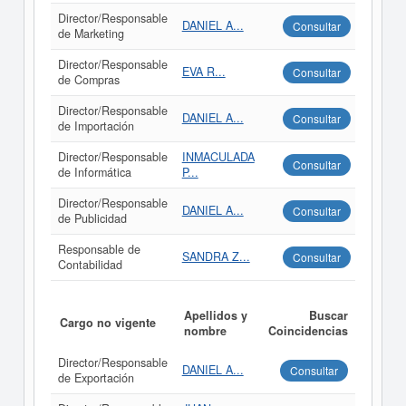
Director/Responsable
DANIEL A...
Consultar
de Marketing
Director/Responsable
EVA R...
Consultar
de Compras
Director/Responsable
DANIEL A...
Consultar
de Importación
Director/Responsable
INMACULADA
Consultar
de Informática
P...
Director/Responsable
DANIEL A...
Consultar
de Publicidad
Responsable de
SANDRA Z...
Consultar
Contabilidad
Apellidos y
Buscar
Cargo no vigente
nombre
Coincidencias
Director/Responsable
DANIEL A...
Consultar
de Exportación