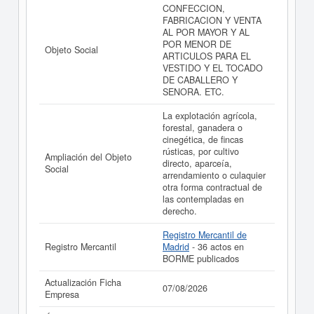
La última actualización del informe de empresa se ha
CONFECCION,
realizado el 07/08/2026.
FABRICACION Y VENTA
AL POR MAYOR Y AL
POR MENOR DE
Objeto Social
ARTICULOS PARA EL
VESTIDO Y EL TOCADO
DE CABALLERO Y
SENORA. ETC.
La explotación agrícola,
forestal, ganadera o
cinegética, de fincas
rústicas, por cultivo
Ampliación del Objeto
directo, aparceía,
Social
arrendamiento o culaquier
otra forma contractual de
las contempladas en
derecho.
Registro Mercantil de
Registro Mercantil
Madrid
- 36 actos en
BORME publicados
Actualización Ficha
07/08/2026
Empresa