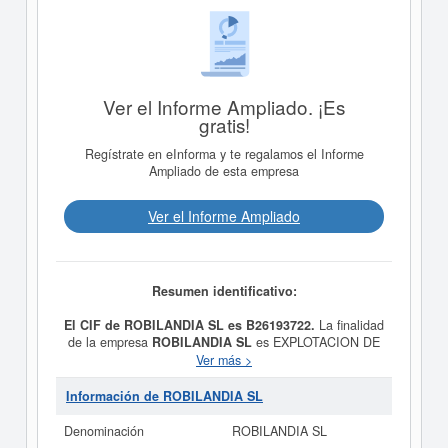
Ver el Informe Ampliado. ¡Es
gratis!
Regístrate en eInforma y te regalamos el Informe
Ampliado de esta empresa
Ver el Informe Ampliado
Resumen identificativo:
El CIF de ROBILANDIA SL es B26193722.
La finalidad
de la empresa
ROBILANDIA SL
es EXPLOTACION DE
CAFETERIA DE DOS TAZAS. y fue constituida el
Ver más >
03/02/1993. Se clasifica en el CNAE dentro de la
categoría 5630 - Servicios de bebidas. La empresa
Información de ROBILANDIA SL
ROBILANDIA SL
se clasifica dentro del Sistema
Internacional de Clasificación en la actividad 58130000.
Denominación
ROBILANDIA SL
Esta empresa está compuesta por un total de 3