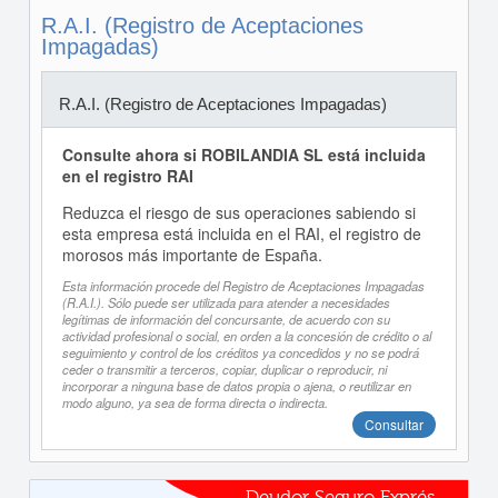
R.A.I. (Registro de Aceptaciones
Impagadas)
R.A.I. (Registro de Aceptaciones Impagadas)
Consulte ahora si ROBILANDIA SL está incluida
en el registro RAI
Reduzca el riesgo de sus operaciones sabiendo si
esta empresa está incluida en el RAI, el registro de
morosos más importante de España.
Esta información procede del Registro de Aceptaciones Impagadas
(R.A.I.). Sólo puede ser utilizada para atender a necesidades
legítimas de información del concursante, de acuerdo con su
actividad profesional o social, en orden a la concesión de crédito o al
seguimiento y control de los créditos ya concedidos y no se podrá
ceder o transmitir a terceros, copiar, duplicar o reproducir, ni
incorporar a ninguna base de datos propia o ajena, o reutilizar en
modo alguno, ya sea de forma directa o indirecta.
Consultar
Deudor Seguro Exprés