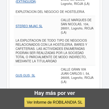
(EXTINGUIDA)
Logroño, RIOJA (LA)
EXPLOTACION DEL NEGOCIO DE HOSTELERIA.
CALLE MARQUES DE
SAN NICOLAS, 104,
STEREO MIJAC SL
26001, Logroño, RIOJA
(LA)
LA EXPLOTACION DE TODO TIPO DE NEGOCIOS
RELACIONADOS CON LA HOSTELERIA, BARES Y
CAFETERIAS. LAS ACTIVIDADES ENUMERADAS
PODRAN SER REALIZADAS POR LA SOCIEDAD
TOTAL O PARCIALMENTE DE MODO INDIRECTO,
MEDIANTE LA TITULARIDAD
CALLE GRAN VIA
JUAN CARLOS I, 54,
GUS GUS, SL
26005, Logroño, RIOJA
(LA)
LA EXPLOTACION COMERCIAL DE INMUEBLES CON
Hay más por ver
LAS SIGUIENTES ACTIVIDADES: COMPRAVENTA,
PROMOCIONES, CESIONES, ALQUILER Y ANALOGAS
Ver Informe de ROBILANDIA SL
DE BIENES INMUEBLES, SERVICIOS HOSTELEROS
TANTO EN REGIMEN DE PROPIEDAD COMO DE