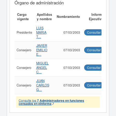
Órgano de administración
Cargo
Apellidos
Informe
Nombramiento
vigente
y nombre
Ejecutivo
LUIS
Presidente
MARIA
07/03/2003
Consultar
T...
JAVIER
Consejero
EMILIO
07/03/2003
Consultar
E...
MIGUEL
Consejero
ANGEL
07/03/2003
Consultar
C...
JUAN
Consejero
CARLOS
07/03/2003
Consultar
G...
Consulte los
7 Administradores en funciones
censados en eInforma