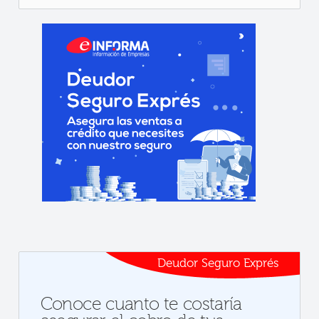
Deudor Seguro Exprés
Conoce cuanto te costaría