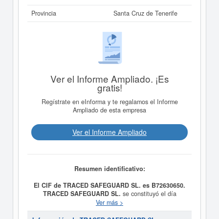
Provincia
Santa Cruz de Tenerife
Ver el Informe Ampliado. ¡Es
gratis!
Regístrate en eInforma y te regalamos el Informe
Ampliado de esta empresa
Ver el Informe Ampliado
Resumen identificativo:
El CIF de TRACED SAFEGUARD SL. es B72630650.
TRACED SAFEGUARD SL.
se constituyó el día
17/10/2022 con el objetivo de Artículo 2.. OBJETO. La
Ver más >
Sociedad tiene por objeto: 1. Gestión de recursos
informáticos. 2. Gestión y comercialización de