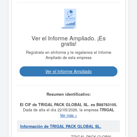
Ver el Informe Ampliado. ¡Es
gratis!
Regístrate en eInforma y te regalamos el Informe
Ampliado de esta empresa
Ver el Informe Ampliado
Resumen identificativo:
El CIF de TRIGAL PACK GLOBAL SL. es B88783105.
Dada de alta el día 22/05/2026, la empresa
TRIGAL
PACK GLOBAL SL.
tiene como propósito Actividad
Ver más >
principal: Otro comercio al por menor no especializado.
Otras actividades: Comercio al por mayor no
Información de TRIGAL PACK GLOBAL SL.
especializado. Su CNAE es 4712 - Otro comercio al por
menor no especializado. Esta empresa está incluida