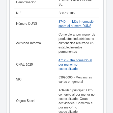
TRIGAL PACK GLOBAL
Denominación
dentro de la categoría SIC 53990000. La última
SL.
consulta de esta empresa ha sido el 05/06/2026,
acumulando un total de 5 consultas. Si desea saber las
NIF
B88783105
subvenciones a las que esta empresa puede aspirar, en
esta web puede consultarlo. Esta compañia sitúa su
3740...
Más información
Número DUNS
capital alrededor de unas cifras de 0 a 3.100 €. El
sobre el número DUNS
apartado en el que está inscrita la empresa
TRIGAL
PACK GLOBAL SL.
en el Registro Mercantil es Madrid.
Comercio al por menor de
Se reflejan 3 actos en el BORME.
productos industriales no
Actividad Informa
alimenticios realizado en
Si está interesado en conocer más datos de la empresa
establecimientos
TRIGAL PACK GLOBAL SL. puede
acceder
permanentes
inmediatamente a este Informe ampliado
de TRIGAL
PACK GLOBAL SL.
4712 - Otro comercio al
CNAE 2025
por menor no
La última actualización del informe de empresa se ha
especializado
realizado el 01/06/2026.
53990000 - Mercancías
SIC
varias en general
Actividad principal: Otro
comercio al por menor no
especializado. Otras
Objeto Social
actividades: Comercio al
por mayor no
especializado