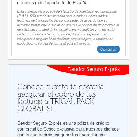
morosos más importante de España.
Esta información procede del Registro de Aceptaciones Impagadas
(R.A.I.). Sólo puede ser utilizada para atender a necesidades
legítimas de información del concursante, de acuerdo con su
actividad profesional o social, en orden a la concesión de crédito o al
seguimiento y control de los créditos ya concedidos y no se podrá
ceder o transmitir a terceros, copiar, duplicar o reproducir, ni
incorporar a ninguna base de datos propia o ajena, o reutilizar en
modo alguno, ya sea de forma directa o indirecta.
Consultar
Deudor Seguro Exprés
Conoce cuanto te costaría
asegurar el cobro de tus
facturas a TRIGAL PACK
GLOBAL SL.
Deudor Seguro Exprés es una póliza de crédito
comercial de Cesce exclusiva para nuestros clientes
con la que podrás asegurar tus operaciones a