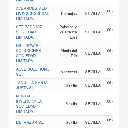
AVERROES MED
06 de agost
LIVING SOCIEDAD
Bormujos
SEVILLA
de 202
LIMITADA.
SFB BADAJOZ
Palacios y
06 de agost
SOCIEDAD
Villafranca
SEVILLA
de 202
LIMITADA.
(Los)
DIFFERWARE
SOLUCIONES
Alcalá del
06 de agost
SEVILLA
SOCIEDAD
Río
de 202
LIMITADA.
AOVE SOLUTIONS
06 de agost
Marchena
SEVILLA
SL.
de 202
TAQUILLA SANTA
06 de agost
Sevilla
SEVILLA
JUSTA SL.
de 202
NORTIA
INVERSIONES
06 de agost
Sevilla
SEVILLA
SOCIEDAD
de 202
LIMITADA.
06 de agost
METANZUR SL.
Sevilla
SEVILLA
de 202