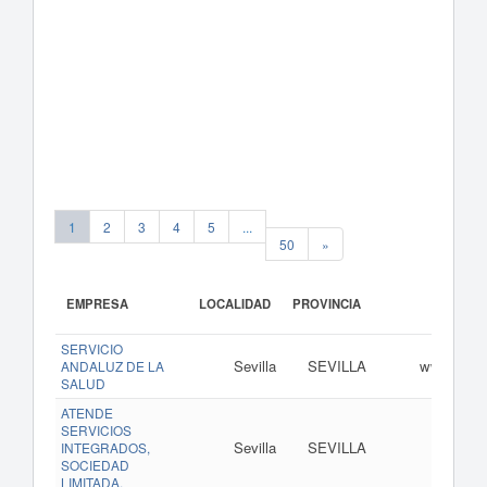
1
2
3
4
5
...
50
»
EMPRESA
LOCALIDAD
PROVINCIA
SERVICIO
Sevilla
SEVILLA
www.junta
ANDALUZ DE LA
SALUD
ATENDE
SERVICIOS
Sevilla
SEVILLA
INTEGRADOS,
SOCIEDAD
LIMITADA.