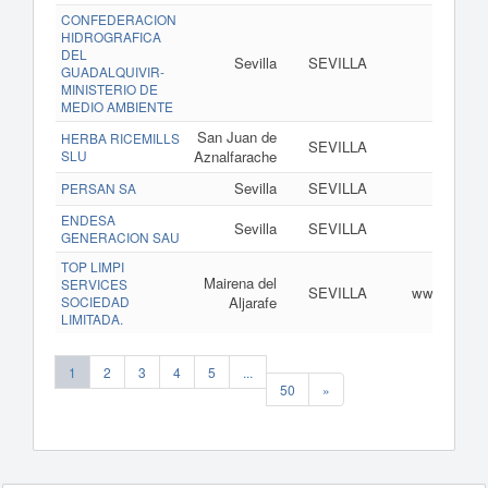
CONFEDERACION
HIDROGRAFICA
DEL
Sevilla
SEVILLA
www.chg
GUADALQUIVIR-
MINISTERIO DE
MEDIO AMBIENTE
San Juan de
HERBA RICEMILLS
SEVILLA
w
SLU
Aznalfarache
Sevilla
SEVILLA
PERSAN SA
ENDESA
Sevilla
SEVILLA
GENERACION SAU
TOP LIMPI
Mairena del
SERVICES
SEVILLA
www.toplim
SOCIEDAD
Aljarafe
LIMITADA.
1
2
3
4
5
...
50
»