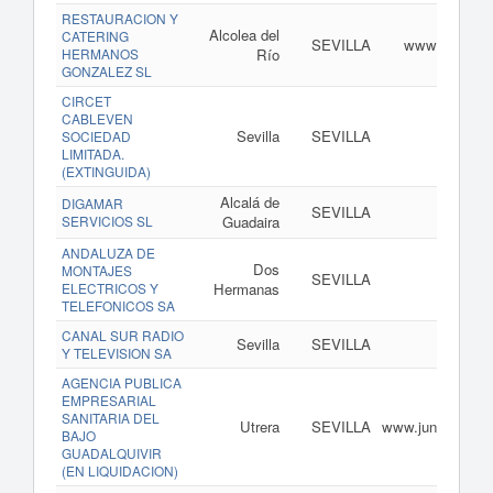
RESTAURACION Y
Alcolea del
CATERING
SEVILLA
www.catering
HERMANOS
Río
GONZALEZ SL
CIRCET
CABLEVEN
Sevilla
SEVILLA
ww
SOCIEDAD
LIMITADA.
(EXTINGUIDA)
Alcalá de
DIGAMAR
SEVILLA
www
SERVICIOS SL
Guadaira
ANDALUZA DE
Dos
MONTAJES
SEVILLA
ELECTRICOS Y
Hermanas
TELEFONICOS SA
CANAL SUR RADIO
Sevilla
SEVILLA
w
Y TELEVISION SA
AGENCIA PUBLICA
EMPRESARIAL
SANITARIA DEL
Utrera
SEVILLA
www.juntadeanda
BAJO
GUADALQUIVIR
(EN LIQUIDACION)