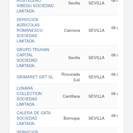
HOSTELERO
06 de agost
Sevilla
SEVILLA
VIBEGU SOCIEDAD
de 202
LIMITADA.
SERVICIOS
AGRICOLAS
06 de agost
ROMANESCU
Carmona
SEVILLA
de 202
SOCIEDAD
LIMITADA.
GRUPO TRUHAN
CAPITAL
06 de agost
Sevilla
SEVILLA
SOCIEDAD
de 202
LIMITADA.
Rinconada
06 de agost
GRIMARET GRT SL.
SEVILLA
(La)
de 202
LUNARA
COLLECTION
06 de agost
Cantillana
SEVILLA
SOCIEDAD
de 202
LIMITADA.
CALERA DE GATA
06 de agost
SOCIEDAD
Bormujos
SEVILLA
de 202
LIMITADA.
SERVICIOS