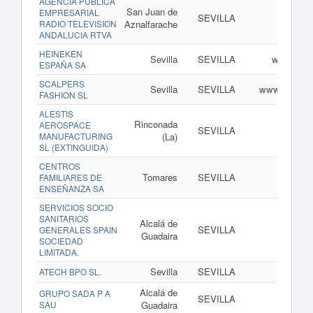
AGENCIA PUBLICA
San Juan de
EMPRESARIAL
SEVILLA
w
RADIO TELEVISION
Aznalfarache
ANDALUCIA RTVA
HEINEKEN
Sevilla
SEVILLA
www.hein
ESPAÑA SA
SCALPERS
Sevilla
SEVILLA
www.scalpe
FASHION SL
ALESTIS
Rinconada
AEROSPACE
SEVILLA
ww
MANUFACTURING
(La)
SL (EXTINGUIDA)
CENTROS
Tomares
SEVILLA
www
FAMILIARES DE
ENSEÑANZA SA
SERVICIOS SOCIO
SANITARIOS
Alcalá de
SEVILLA
www
GENERALES SPAIN
Guadaira
SOCIEDAD
LIMITADA.
Sevilla
SEVILLA
w
ATECH BPO SL.
Alcalá de
GRUPO SADA P A
SEVILLA
www.
SAU
Guadaira