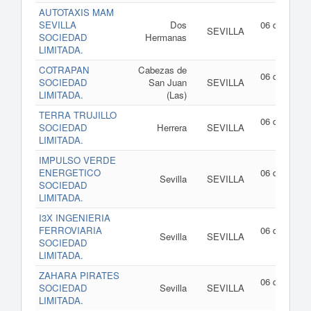
AUTOTAXIS MAM
SEVILLA
Dos
06 de agost
SEVILLA
SOCIEDAD
Hermanas
de 202
LIMITADA.
COTRAPAN
Cabezas de
06 de agost
SOCIEDAD
San Juan
SEVILLA
de 202
LIMITADA.
(Las)
TERRA TRUJILLO
06 de agost
SOCIEDAD
Herrera
SEVILLA
de 202
LIMITADA.
IMPULSO VERDE
ENERGETICO
06 de agost
Sevilla
SEVILLA
SOCIEDAD
de 202
LIMITADA.
I3X INGENIERIA
FERROVIARIA
06 de agost
Sevilla
SEVILLA
SOCIEDAD
de 202
LIMITADA.
ZAHARA PIRATES
06 de agost
SOCIEDAD
Sevilla
SEVILLA
de 202
LIMITADA.