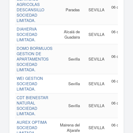
AGRICOLAS
06 de agost
DESCANSILLO
Paradas
SEVILLA
de 202
SOCIEDAD
LIMITADA.
DIAHERVA
Alcalá de
06 de agost
SOCIEDAD
SEVILLA
Guadaira
de 202
LIMITADA.
DOMO BORMUJOS
GESTION DE
06 de agost
APARTAMENTOS
Sevilla
SEVILLA
de 202
SOCIEDAD
LIMITADA.
WEI GESTION
06 de agost
SOCIEDAD
Sevilla
SEVILLA
de 202
LIMITADA.
CDT BIENESTAR
NATURAL
06 de agost
Sevilla
SEVILLA
SOCIEDAD
de 202
LIMITADA.
AUREX OPTIMA
Mairena del
06 de agost
SOCIEDAD
SEVILLA
Aljarafe
de 202
LIMITADA.