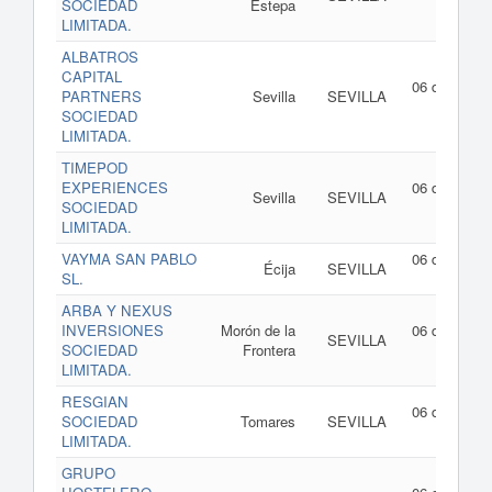
SOCIEDAD
Estepa
de 202
LIMITADA.
ALBATROS
CAPITAL
06 de agost
PARTNERS
Sevilla
SEVILLA
de 202
SOCIEDAD
LIMITADA.
TIMEPOD
EXPERIENCES
06 de agost
Sevilla
SEVILLA
SOCIEDAD
de 202
LIMITADA.
VAYMA SAN PABLO
06 de agost
Écija
SEVILLA
SL.
de 202
ARBA Y NEXUS
INVERSIONES
Morón de la
06 de agost
SEVILLA
SOCIEDAD
Frontera
de 202
LIMITADA.
RESGIAN
06 de agost
SOCIEDAD
Tomares
SEVILLA
de 202
LIMITADA.
GRUPO