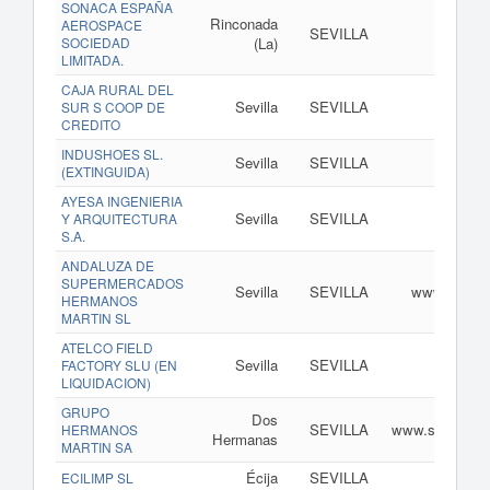
SONACA ESPAÑA
Rinconada
AEROSPACE
SEVILLA
ww
SOCIEDAD
(La)
LIMITADA.
CAJA RURAL DEL
Sevilla
SEVILLA
www
SUR S COOP DE
CREDITO
INDUSHOES SL.
Sevilla
SEVILLA
www
(EXTINGUIDA)
AYESA INGENIERIA
Sevilla
SEVILLA
w
Y ARQUITECTURA
S.A.
ANDALUZA DE
SUPERMERCADOS
Sevilla
SEVILLA
www.somos
HERMANOS
MARTIN SL
ATELCO FIELD
Sevilla
SEVILLA
ww
FACTORY SLU (EN
LIQUIDACION)
GRUPO
Dos
SEVILLA
www.supermer
HERMANOS
Hermanas
MARTIN SA
Écija
SEVILLA
ww
ECILIMP SL