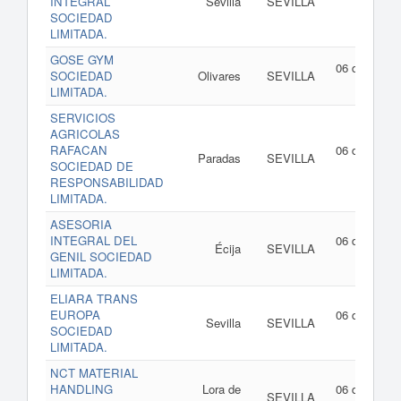
INTEGRAL
Sevilla
SEVILLA
de 202
SOCIEDAD
LIMITADA.
GOSE GYM
06 de agost
SOCIEDAD
Olivares
SEVILLA
de 202
LIMITADA.
SERVICIOS
AGRICOLAS
RAFACAN
06 de agost
Paradas
SEVILLA
SOCIEDAD DE
de 202
RESPONSABILIDAD
LIMITADA.
ASESORIA
INTEGRAL DEL
06 de agost
Écija
SEVILLA
GENIL SOCIEDAD
de 202
LIMITADA.
ELIARA TRANS
EUROPA
06 de agost
Sevilla
SEVILLA
SOCIEDAD
de 202
LIMITADA.
NCT MATERIAL
HANDLING
Lora de
06 de agost
SEVILLA