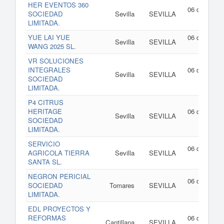
HER EVENTOS 360
06 de agost
SOCIEDAD
Sevilla
SEVILLA
de 202
LIMITADA.
YUE LAI YUE
06 de agost
Sevilla
SEVILLA
WANG 2025 SL.
de 202
VR SOLUCIONES
INTEGRALES
06 de agost
Sevilla
SEVILLA
SOCIEDAD
de 202
LIMITADA.
P4 CITRUS
HERITAGE
06 de agost
Sevilla
SEVILLA
SOCIEDAD
de 202
LIMITADA.
SERVICIO
06 de agost
AGRICOLA TIERRA
Sevilla
SEVILLA
de 202
SANTA SL.
NEGRON PERICIAL
06 de agost
SOCIEDAD
Tomares
SEVILLA
de 202
LIMITADA.
EDL PROYECTOS Y
REFORMAS
06 de agost
Cantillana
SEVILLA