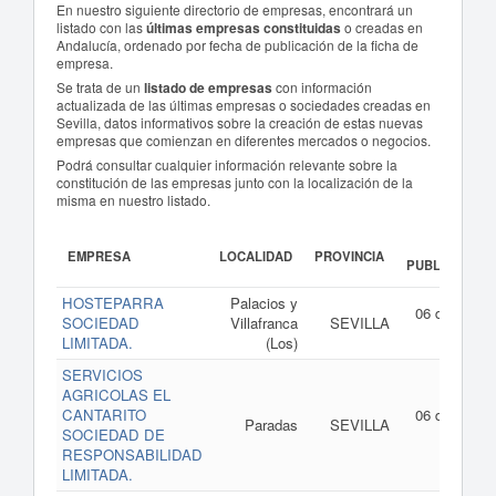
En nuestro siguiente directorio de empresas, encontrará un
listado con las
últimas empresas constituidas
o creadas en
Andalucía, ordenado por fecha de publicación de la ficha de
empresa.
Se trata de un
listado de empresas
con información
actualizada de las últimas empresas o sociedades creadas en
Sevilla, datos informativos sobre la creación de estas nuevas
empresas que comienzan en diferentes mercados o negocios.
Podrá consultar cualquier información relevante sobre la
constitución de las empresas junto con la localización de la
misma en nuestro listado.
FECHA
EMPRESA
LOCALIDAD
PROVINCIA
PUBLICACIÓN
HOSTEPARRA
Palacios y
06 de agost
SOCIEDAD
Villafranca
SEVILLA
de 202
LIMITADA.
(Los)
SERVICIOS
AGRICOLAS EL
CANTARITO
06 de agost
Paradas
SEVILLA
SOCIEDAD DE
de 202
RESPONSABILIDAD
LIMITADA.