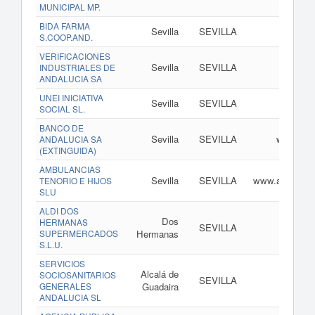
MUNICIPAL MP.
BIDA FARMA
Sevilla
SEVILLA
www
S.COOP.AND.
VERIFICACIONES
Sevilla
SEVILLA
INDUSTRIALES DE
ANDALUCIA SA
UNEI INICIATIVA
Sevilla
SEVILLA
SOCIAL SL.
BANCO DE
Sevilla
SEVILLA
www.banc
ANDALUCIA SA
(EXTINGUIDA)
AMBULANCIAS
Sevilla
SEVILLA
www.ambulanci
TENORIO E HIJOS
SLU
ALDI DOS
Dos
HERMANAS
SEVILLA
SUPERMERCADOS
Hermanas
S.L.U.
SERVICIOS
Alcalá de
SOCIOSANITARIOS
SEVILLA
GENERALES
Guadaira
ANDALUCIA SL