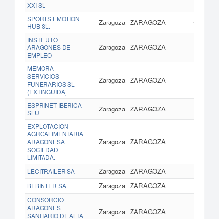
XXI SL
SPORTS EMOTION
Zaragoza
ZARAGOZA
www.fut
HUB SL.
INSTITUTO
Zaragoza
ZARAGOZA
www.ar
ARAGONES DE
EMPLEO
MEMORA
SERVICIOS
Zaragoza
ZARAGOZA
w
FUNERARIOS SL
(EXTINGUIDA)
ESPRINET IBERICA
Zaragoza
ZARAGOZA
www
SLU
EXPLOTACION
AGROALIMENTARIA
Zaragoza
ZARAGOZA
ww
ARAGONESA
SOCIEDAD
LIMITADA.
Zaragoza
ZARAGOZA
www.
LECITRAILER SA
Zaragoza
ZARAGOZA
www.a
BEBINTER SA
CONSORCIO
ARAGONES
Zaragoza
ZARAGOZA
SANITARIO DE ALTA