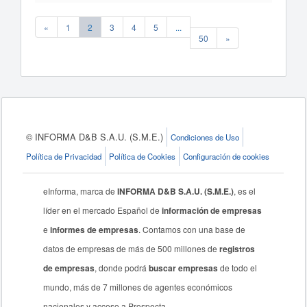
«
1
2
3
4
5
...
50
»
© INFORMA D&B S.A.U. (S.M.E.)
Condiciones de Uso
Política de Privacidad
Política de Cookies
Configuración de cookies
eInforma, marca de
INFORMA D&B S.A.U. (S.M.E.)
, es el
líder en el mercado Español de
información de empresas
e
informes de empresas
. Contamos con una base de
datos de empresas de más de 500 millones de
registros
de empresas
, donde podrá
buscar empresas
de todo el
mundo, más de 7 millones de agentes económicos
nacionales y acceso a Prospecta.