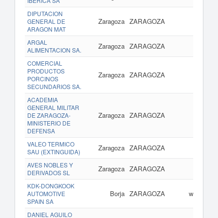
IBERICA SA
DIPUTACION
Zaragoza
ZARAGOZA
GENERAL DE
ARAGON MAT
ARGAL
Zaragoza
ZARAGOZA
ALIMENTACION SA.
COMERCIAL
PRODUCTOS
Zaragoza
ZARAGOZA
w
PORCINOS
SECUNDARIOS SA.
ACADEMIA
GENERAL MILITAR
Zaragoza
ZARAGOZA
www
DE ZARAGOZA-
MINISTERIO DE
DEFENSA
VALEO TERMICO
Zaragoza
ZARAGOZA
SAU (EXTINGUIDA)
AVES NOBLES Y
Zaragoza
ZARAGOZA
w
DERIVADOS SL
KDK-DONGKOOK
Borja
ZARAGOZA
www.kdka
AUTOMOTIVE
SPAIN SA
DANIEL AGUILO