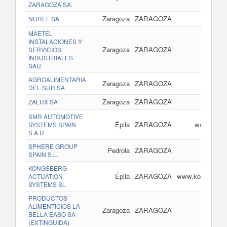
ZARAGOZA SA.
Zaragoza
ZARAGOZA
NUREL SA
MAETEL
INSTALACIONES Y
Zaragoza
ZARAGOZA
w
SERVICIOS
INDUSTRIALES
SAU
AGROALIMENTARIA
Zaragoza
ZARAGOZA
ww
DEL SUR SA
Zaragoza
ZARAGOZA
ZALUX SA
SMR AUTOMOTIVE
Épila
ZARAGOZA
www.smr-a
SYSTEMS SPAIN
S.A.U
SPHERE GROUP
Pedrola
ZARAGOZA
www.s
SPAIN S.L.
KONGSBERG
Épila
ZARAGOZA
www.kongsberga
ACTUATION
SYSTEMS SL
PRODUCTOS
ALIMENTICIOS LA
Zaragoza
ZARAGOZA
www.
BELLA EASO SA
(EXTINGUIDA)