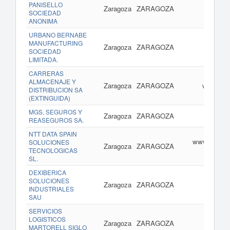
PANISELLO
Zaragoza
ZARAGOZA
SOCIEDAD
ANONIMA
URBANO BERNABE
MANUFACTURING
Zaragoza
ZARAGOZA
ww
SOCIEDAD
LIMITADA.
CARRERAS
ALMACENAJE Y
Zaragoza
ZARAGOZA
www.gru
DISTRIBUCION SA
(EXTINGUIDA)
MGS, SEGUROS Y
Zaragoza
ZARAGOZA
REASEGUROS SA.
NTT DATA SPAIN
www.es.nttd
SOLUCIONES
Zaragoza
ZARAGOZA
TECNOLOGICAS
SL.
DEXIBERICA
SOLUCIONES
Zaragoza
ZARAGOZA
www.dex
INDUSTRIALES
SAU
SERVICIOS
LOGISTICOS
Zaragoza
ZARAGOZA
www.
MARTORELL SIGLO