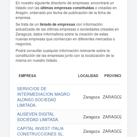
En nuestro siguiente directorio de empresas, encontrará un
listado con las
últimas empresas constituidas
o creadas en
Aragón, ordenado por fecha de publicación de la ficha de
empresa.
Se trata de un
listado de empresas
con información
actualizada de las últimas empresas o sociedades creadas en
Zaragoza, datos informativos sobre la creación de estas
nuevas empresas que comienzan en diferentes mercados o
negocios.
Podrá consultar cualquier información relevante sobre la
constitución de las empresas junto con la localización de la
misma en nuestro listado.
EMPRESA
LOCALIDAD
PROVINCIA
PUB
SERVICIOS DE
INTERMEDIACION MAGRO
17 
Zaragoza
ZARAGOZA
ALONSO SOCIEDAD
LIMITADA.
ALISEVEN DIGITAL
17 
Zaragoza
ZARAGOZA
SOCIEDAD LIMITADA.
CAPITAL INVEST ITALIA
17 
Zaragoza
ZARAGOZA
CONSTRUCCIONES SL.