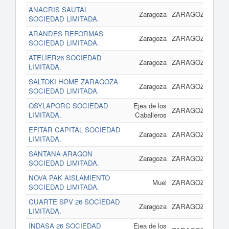
ANACRIS SAUTAL
17 
Zaragoza
ZARAGOZA
SOCIEDAD LIMITADA.
ARANDES REFORMAS
17 
Zaragoza
ZARAGOZA
SOCIEDAD LIMITADA.
ATELIER26 SOCIEDAD
17 
Zaragoza
ZARAGOZA
LIMITADA.
SALTOKI HOME ZARAGOZA
17 
Zaragoza
ZARAGOZA
SOCIEDAD LIMITADA.
OSYLAPORC SOCIEDAD
Ejea de los
17 
ZARAGOZA
LIMITADA.
Caballeros
EFITAR CAPITAL SOCIEDAD
17 
Zaragoza
ZARAGOZA
LIMITADA.
SANTANA ARAGON
17 
Zaragoza
ZARAGOZA
SOCIEDAD LIMITADA.
NOVA PAK AISLAMIENTO
17 
Muel
ZARAGOZA
SOCIEDAD LIMITADA.
CUARTE SPV 26 SOCIEDAD
17 
Zaragoza
ZARAGOZA
LIMITADA.
INDASA 26 SOCIEDAD
Ejea de los
17 