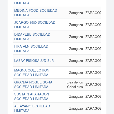
LIMITADA.
MEDINA FOOD SOCIEDAD
17 
Zaragoza
ZARAGOZA
LIMITADA.
JCARGO 1980 SOCIEDAD
17 
Zaragoza
ZARAGOZA
LIMITADA
DIDAPEBE SOCIEDAD
17 
Zaragoza
ZARAGOZA
LIMITADA.
FIKA ALN SOCIEDAD
17 
Zaragoza
ZARAGOZA
LIMITADA.
14 
LASAY FISIOSALUD SLP.
Zaragoza
ZARAGOZA
MAGNA COLLECTION
14 
Zaragoza
ZARAGOZA
SOCIEDAD LIMITADA.
GRANJA NOGUE SORA
Ejea de los
14 
ZARAGOZA
SOCIEDAD LIMITADA.
Caballeros
SUSTAIN AI ARAGON
14 
Zaragoza
ZARAGOZA
SOCIEDAD LIMITADA.
ALTAYANG SOCIEDAD
14 
Zaragoza
ZARAGOZA
LIMITADA.