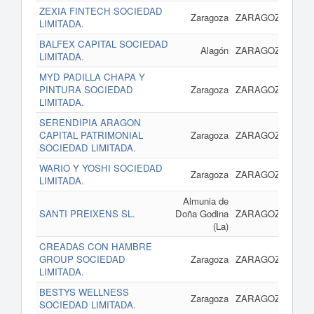
ZEXIA FINTECH SOCIEDAD
14 
Zaragoza
ZARAGOZA
LIMITADA.
BALFEX CAPITAL SOCIEDAD
14 
Alagón
ZARAGOZA
LIMITADA.
MYD PADILLA CHAPA Y
14 
PINTURA SOCIEDAD
Zaragoza
ZARAGOZA
LIMITADA.
SERENDIPIA ARAGON
14 
CAPITAL PATRIMONIAL
Zaragoza
ZARAGOZA
SOCIEDAD LIMITADA.
WARIO Y YOSHI SOCIEDAD
14 
Zaragoza
ZARAGOZA
LIMITADA.
Almunia de
14 
SANTI PREIXENS SL.
Doña Godina
ZARAGOZA
(La)
CREADAS CON HAMBRE
14 
GROUP SOCIEDAD
Zaragoza
ZARAGOZA
LIMITADA.
BESTYS WELLNESS
14 
Zaragoza
ZARAGOZA
SOCIEDAD LIMITADA.