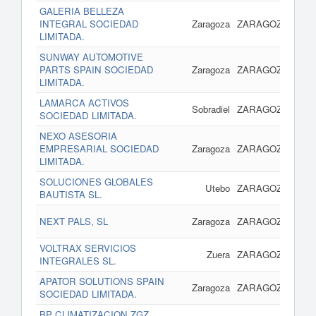
GALERIA BELLEZA
13 
INTEGRAL SOCIEDAD
Zaragoza
ZARAGOZA
LIMITADA.
SUNWAY AUTOMOTIVE
13 
PARTS SPAIN SOCIEDAD
Zaragoza
ZARAGOZA
LIMITADA.
LAMARCA ACTIVOS
13 
Sobradiel
ZARAGOZA
SOCIEDAD LIMITADA.
NEXO ASESORIA
13 
EMPRESARIAL SOCIEDAD
Zaragoza
ZARAGOZA
LIMITADA.
SOLUCIONES GLOBALES
13 
Utebo
ZARAGOZA
BAUTISTA SL.
13 
NEXT PALS, SL
Zaragoza
ZARAGOZA
VOLTRAX SERVICIOS
09 
Zuera
ZARAGOZA
INTEGRALES SL.
APATOR SOLUTIONS SPAIN
09 
Zaragoza
ZARAGOZA
SOCIEDAD LIMITADA.
BP CLIMATIZACION ZGZ
09 