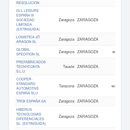
RESOLUCION
DLL LEISURE
ESPAÑA III
Zaragoza
ZARAGOZA
SOCIEDAD
LIMITADA.
(EXTINGUIDA)
LOGISTICA JIT
Zaragoza
ZARAGOZA
www.
ARAGON SL
GLOBAL
Zaragoza
ZARAGOZA
www.globa
SPEDITION SL
PREFABRICADOS
Tauste
ZARAGOZA
www.
TECNYCONTA
S.L.U.
COOPER-
STANDARD
Tarazona
ZARAGOZA
www.coope
AUTOMOTIVE
ESPAÑA SLU
Zaragoza
ZARAGOZA
TROX ESPAÑA SA
HIBERUS
TECNOLOGIAS
Zaragoza
ZARAGOZA
ww
DIFERENCIALES
SL. (EXTINGUIDA)