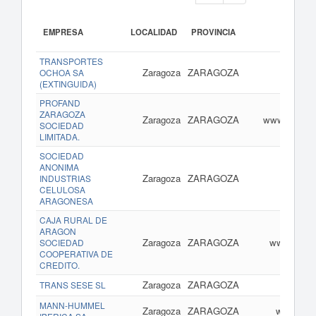
EMPRESA
LOCALIDAD
PROVINCIA
TRANSPORTES
Zaragoza
ZARAGOZA
www.mu
OCHOA SA
(EXTINGUIDA)
PROFAND
ZARAGOZA
Zaragoza
ZARAGOZA
www.profand
SOCIEDAD
LIMITADA.
SOCIEDAD
ANONIMA
Zaragoza
ZARAGOZA
INDUSTRIAS
CELULOSA
ARAGONESA
CAJA RURAL DE
ARAGON
Zaragoza
ZARAGOZA
www.cajaru
SOCIEDAD
COOPERATIVA DE
CREDITO.
Zaragoza
ZARAGOZA
www.
TRANS SESE SL
MANN-HUMMEL
Zaragoza
ZARAGOZA
www.man