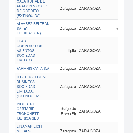
CAJA RURAL DE
ARAGON S COOP
Zaragoza
ZARAGOZA
DE CREDITO
(EXTINGUIDA)
ALVAREZ BELTRAN
Zaragoza
ZARAGOZA
www.alva
SA (EN
LIQUIDACION)
LEAR
CORPORATION
Épila
ZARAGOZA
ASIENTOS
SOCIEDAD
LIMITADA
Zaragoza
ZARAGOZA
www.far
FARMHISPANIA S.A.
HIBERUS DIGITAL
BUSINESS
Zaragoza
ZARAGOZA
ww
SOCIEDAD
LIMITADA.
(EXTINGUIDA)
INDUSTRIE
Burgo de
CARTARIE
ZARAGOZA
TRONCHETTI
Ebro (El)
IBERICA SLU
LINAMAR LIGHT
Zaragoza
ZARAGOZA
www
METALS