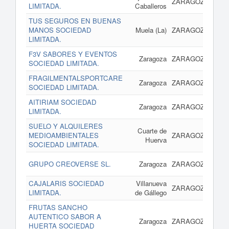
ZARAGOZA
LIMITADA.
Caballeros
TUS SEGUROS EN BUENAS
17 
MANOS SOCIEDAD
Muela (La)
ZARAGOZA
LIMITADA.
F3V SABORES Y EVENTOS
17 
Zaragoza
ZARAGOZA
SOCIEDAD LIMITADA.
FRAGILMENTALSPORTCARE
17 
Zaragoza
ZARAGOZA
SOCIEDAD LIMITADA.
AITIRIAM SOCIEDAD
17 
Zaragoza
ZARAGOZA
LIMITADA.
SUELO Y ALQUILERES
Cuarte de
17 
MEDIOAMBIENTALES
ZARAGOZA
Huerva
SOCIEDAD LIMITADA.
17 
GRUPO CREOVERSE SL.
Zaragoza
ZARAGOZA
CAJALARIS SOCIEDAD
Villanueva
17 
ZARAGOZA
LIMITADA.
de Gállego
FRUTAS SANCHO
AUTENTICO SABOR A
17 
Zaragoza
ZARAGOZA
HUERTA SOCIEDAD