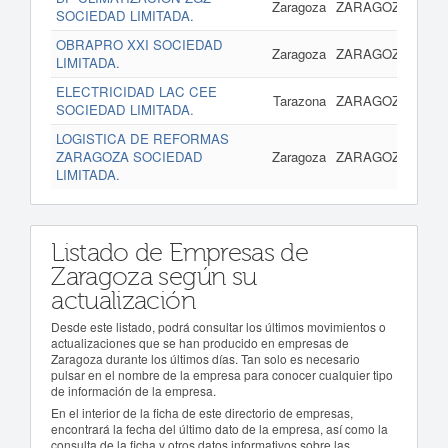
Zaragoza
ZARAGOZA
SOCIEDAD LIMITADA.
OBRAPRO XXI SOCIEDAD
09 
Zaragoza
ZARAGOZA
LIMITADA.
ELECTRICIDAD LAC CEE
09 
Tarazona
ZARAGOZA
SOCIEDAD LIMITADA.
LOGISTICA DE REFORMAS
09 
ZARAGOZA SOCIEDAD
Zaragoza
ZARAGOZA
LIMITADA.
Listado de Empresas de
Zaragoza según su
actualización
Desde este listado, podrá consultar los últimos movimientos o
actualizaciones que se han producido en empresas de
Zaragoza durante los últimos días. Tan solo es necesario
pulsar en el nombre de la empresa para conocer cualquier tipo
de información de la empresa.
En el interior de la ficha de este directorio de empresas,
encontrará la fecha del último dato de la empresa, así como la
consulta de la ficha y otros datos informativos sobre las