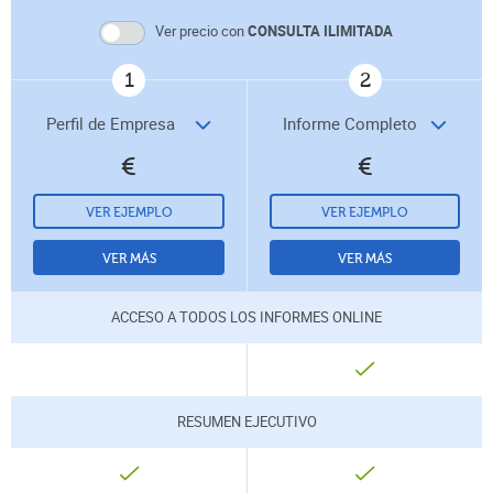
Ver precio con
CONSULTA ILIMITADA
1
2
€
€
VER EJEMPLO
VER EJEMPLO
VER MÁS
VER MÁS
ACCESO A TODOS LOS INFORMES ONLINE
NO
INCLUÍDO
RESUMEN EJECUTIVO
INCLUÍDO
INCLUÍDO