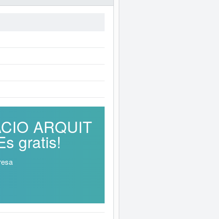
PACIO ARQUIT
 gratis!
resa