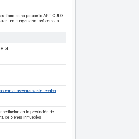
esa tiene como propósito ARTICULO
tectura e ingeniería, así como la
a esta empresa es 7112 - Servicios
dustrial Estándar o SIC,
A 10 IDEAS
ido consultada el 09/05/2025 y
uede hacerlo en esta misma web. El
Registro Mercantil de Santiago de
R SL.
ONAL DESIGNER SL. puede
acceder
 y consultar los resultados de
s.
das con el asesoramiento técnico
mediación en la prestación de
nta de bienes inmuebles