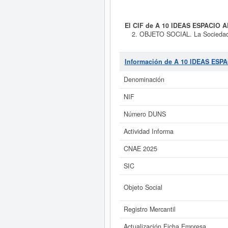
El CIF de A 10 IDEAS ESPACIO
2. OBJETO SOCIAL. La Sociedad ti
compraventa de bienes inmuebles y
técnicos de ingeniería y otras acti
ESPACIO ARQUITECTURA I
Información de A 10 IDEAS ES
contabiliza un total de 28 consul
patrimonio social de esta empres
Denominación
NIF
Si está interesado en conoce
inmediatamente a este Informe am
Número DUNS
s
Actividad Informa
CNAE 2025
SIC
Objeto Social
Registro Mercantil
Actualización Ficha Empresa