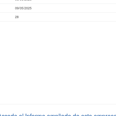
09/05/2025
28
Acceda al
Informe ampliado
de esta empresa