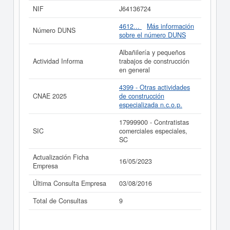
saber cuales son puede hacer la consulta en esta
NIF
J64136724
página.
4612...
Más información
Número DUNS
Si está interesado en conocer más datos de la empresa
sobre el número DUNS
A. 2. GROUP S.C.P. puede
acceder inmediatamente a
este Informe ampliado
de A. 2. GROUP S.C.P. y
Albañilería y pequeños
consultar los resultados de sus años de actividad, así
Actividad Informa
trabajos de construcción
como los balances y cuentas de resultados disponibles.
en general
La última actualización del informe de empresa se ha
4399 - Otras actividades
realizado el 16/05/2023.
CNAE 2025
de construcción
especializada n.c.o.p.
17999900 - Contratistas
SIC
comerciales especiales,
SC
Actualización Ficha
16/05/2023
Empresa
Última Consulta Empresa
03/08/2016
Total de Consultas
9