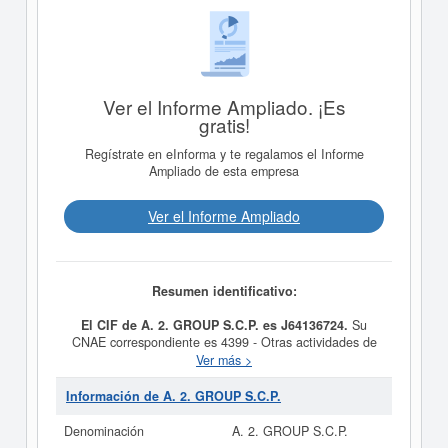
Ver el Informe Ampliado. ¡Es
gratis!
Regístrate en eInforma y te regalamos el Informe
Ampliado de esta empresa
Ver el Informe Ampliado
Resumen identificativo:
El CIF de A. 2. GROUP S.C.P. es J64136724.
Su
CNAE correspondiente es 4399 - Otras actividades de
construcción especializada n.c.o.p.. Los digitos
Ver más >
correspondientes al número SIC de
A. 2. GROUP
S.C.P.
son 17999900. La consulta más reciente de la
Información de A. 2. GROUP S.C.P.
ficha de esta empresa ha sido el 03/08/2016. Acumula
un total de 9 consultas. Esta empresa y las similares de
Denominación
A. 2. GROUP S.C.P.
su sector pueden pedir algunas subvenciones. Si desea