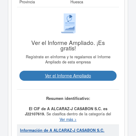
Provincia
Huesca
Ver el Informe Ampliado. ¡Es
gratis!
Regístrate en eInforma y te regalamos el Informe
Ampliado de esta empresa
Ver el Informe Ampliado
Resumen identificativo:
El CIF de A ALCARAZ-J CASABON S.C. es
J22107619.
Se clasifica dentro de la categoría del
CNAE 4334 - Pintura y acristalamiento.
A ALCARAZ-J
Ver más >
CASABON S.C.
consta con el número de SIC
17210000, correspondiente a la actividad de Pintores,
Información de A ALCARAZ-J CASABON S.C.
empapeladores y decoradores. La última consulta de la