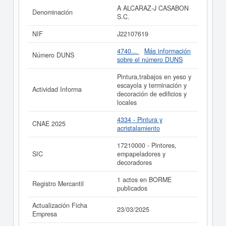
ficha ha sido el 18/07/2025. La ficha se ha consultado
A ALCARAZ-J CASABON
Denominación
hasta 16 veces. Para documentarse que tipo de
S.C.
subvenciones puede solicitar esta empresa y otras
parecidas puede hacerlo aquí.
NIF
J22107619
Si está interesado en conocer más datos de la empresa
4740...
Más información
Número DUNS
A ALCARAZ-J CASABON S.C. puede
acceder
sobre el número DUNS
inmediatamente a este Informe ampliado
de A
ALCARAZ-J CASABON S.C. y consultar los resultados
Pintura,trabajos en yeso y
de sus años de actividad, así como los balances y
escayola y terminación y
Actividad Informa
cuentas de resultados disponibles.
decoración de edificios y
locales
La última actualización del informe de empresa se ha
realizado el 23/03/2025.
4334 - Pintura y
CNAE 2025
acristalamiento
17210000 - Pintores,
SIC
empapeladores y
decoradores
1 actos en BORME
Registro Mercantil
publicados
Actualización Ficha
23/03/2025
Empresa