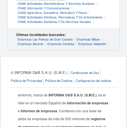
CNAE Actividades Administrativas Y Servicios Auxliares
CNAE Información Y Comunicaciones
CNAE Agricultura, Ganadería, Silvicultura Y Pesca
CNAE Actividades Artísticas, Recreativas Y De Entrenimiento
CNAE Actividades Sanitarias Y De Servicios Sociales
Últimas localidades buscadas:
Empresas Las Palmas de Gran Canaria
Empresas Bilbao
Empresas Alicante
Empresas Córdoba
Empresas Valladolid
© INFORMA D&B S.A.U. (S.M.E.)
Condiciones de Uso
Política de Privacidad
Política de Cookies
Configuración de cookies
eInforma, marca de
INFORMA D&B S.A.U. (S.M.E.)
, es el
líder en el mercado Español de
información de empresas
e
informes de empresas
. Contamos con una base de
datos de empresas de más de 500 millones de
registros
de empresas
, donde podrá
buscar empresas
de todo el