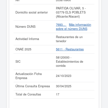
NIF
J53876900
Si está interesado en conocer más datos de la empresa
A. BARRAQUIÑA S.C.P. puede
acceder inmediatamente
PARTIDA OLIVAR, 5 -
a este Informe ampliado
de A. BARRAQUIÑA S.C.P. y
Domicilio social anterior
03779 ELS POBLETS
consultar los resultados de sus años de actividad, así
(Alicante/Alacant)
como los balances y cuentas de resultados disponibles.
7693...
Más información
La última actualización del informe de empresa se ha
Número DUNS
sobre el número DUNS
realizado el 24/10/2023.
Restaurantes de un
Actividad Informa
tenedor
CNAE 2025
5611 - Restaurantes
58120000 -
SIC
Establecimientos de
comida
Actualización Ficha
24/10/2023
Empresa
Última Consulta Empresa
30/04/2025
Total de Consultas
17