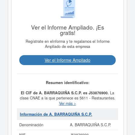
Ver el Informe Ampliado. ¡Es
gratis!
Regístrate en eInforma y te regalamos el Informe
Ampliado de esta empresa
Ver el Informe Ampliado
Resumen identificativo:
El CIF de A. BARRAQUIÑA S.C.P. es J53876900.
La
clase CNAE a la que pertenece es 5611 - Restaurantes.
El número de
A. BARRAQUIÑA S.C.P.
en la
Ver más >
clasificación del SIC es el 58120000. Esta empresa
acumula 17 consultas, la última se ha producido el
Información de A. BARRAQUIÑA S.C.P.
30/04/2025. Consulte en esta página las subvenciones
que esta empresa y las relacionadas de su sector
Denominación
A. BARRAQUIÑA S.C.P.
pueden optar.