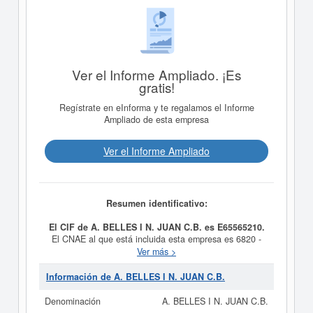
Ver el Informe Ampliado. ¡Es
gratis!
Regístrate en eInforma y te regalamos el Informe
Ampliado de esta empresa
Ver el Informe Ampliado
Resumen identificativo:
El CIF de A. BELLES I N. JUAN C.B. es E65565210.
El CNAE al que está incluida esta empresa es 6820 -
Alquiler de bienes inmobiliarios por cuenta propia. El
Ver más >
número SIC asociado para
A. BELLES I N. JUAN C.B.
es el 65190000. La empresa
A. BELLES I N. JUAN
Información de A. BELLES I N. JUAN C.B.
C.B.
se ha consultado el 31/01/2022, acumulando un
total de consultas de 4. Para informase a qué
Denominación
A. BELLES I N. JUAN C.B.
subvenciones puede aspirar esta empresa puede