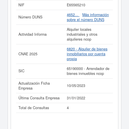
realizarlo aquí mismo.
NIF
E65565210
Si está interesado en conocer más datos de la empresa
4652...
Más información
Número DUNS
A. BELLES I N. JUAN C.B. puede
acceder
sobre el número DUNS
inmediatamente a este Informe ampliado
de A. BELLES
I N. JUAN C.B. y consultar los resultados de sus años
Alquiler locales
de actividad, así como los balances y cuentas de
Actividad Informa
industriales y otros
resultados disponibles.
alquileres ncop
La última actualización del informe de empresa se ha
6820 - Alquiler de bienes
realizado el 10/05/2023.
CNAE 2025
inmobiliarios por cuenta
propia
65190000 - Arrendador de
SIC
bienes inmuebles ncop
Actualización Ficha
10/05/2023
Empresa
Última Consulta Empresa
31/01/2022
Total de Consultas
4