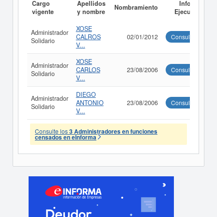
Cargo
Apellidos
Informe
Nombramiento
vigente
y nombre
Ejecutivo
XOSE
Administrador
CALROS
02/01/2012
Consultar
Solidario
V...
XOSE
Administrador
CARLOS
23/08/2006
Consultar
Solidario
V...
DIEGO
Administrador
ANTONIO
23/08/2006
Consultar
Solidario
V...
Consulte los
3 Administradores en funciones
censados en eInforma