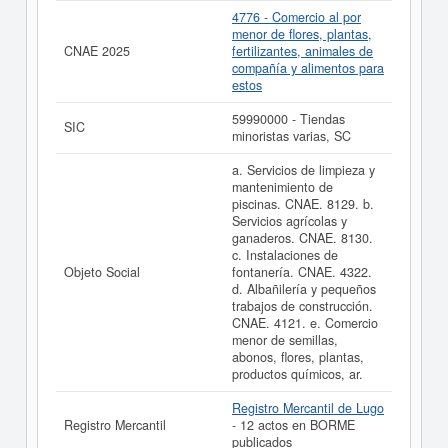
de resultados disponibles.
4776 - Comercio al por
menor de flores, plantas,
La última actualización del informe de empresa se ha
CNAE 2025
fertilizantes, animales de
realizado el 08/08/2026.
compañía y alimentos para
estos
59990000 - Tiendas
SIC
minoristas varias, SC
a. Servicios de limpieza y
mantenimiento de
piscinas. CNAE. 8129. b.
Servicios agrícolas y
ganaderos. CNAE. 8130.
c. Instalaciones de
Objeto Social
fontanería. CNAE. 4322.
d. Albañilería y pequeños
trabajos de construcción.
CNAE. 4121. e. Comercio
menor de semillas,
abonos, flores, plantas,
productos químicos, ar.
Registro Mercantil de Lugo
Registro Mercantil
- 12 actos en BORME
publicados