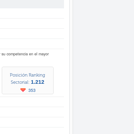
empresa. El capital aproximado de
 Registro Mercantil de Pontevedra y
r inmediatamente a este Informe
como los balances y cuentas de
su competencia en el mayor
Posición Ranking
1.212
Sectorial:
353