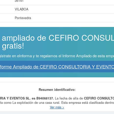
36141
VILABOA
Pontevedra
me ampliado de CEFIRO CONSU
gratis!
ístrate en eInforma y te regalamos el Informe Ampliado de esta emp
Informe Ampliado de CEFIRO CONSULTORIA Y EVENTO
Resumen identificativo:
RIA Y EVENTOS SL. es B94068137.
La fecha de alta de
CEFIRO CONSULTO
a como La explotación de una casa rural. Esta empresa está clasificada dentr
jamientos de corta estancia.
CEFIRO CONSULTORIA Y EVENTOS SL.
se encue
Ver más >
ero de empleados de esta empresa es de 4. Se ha consultado esta ficha un tot