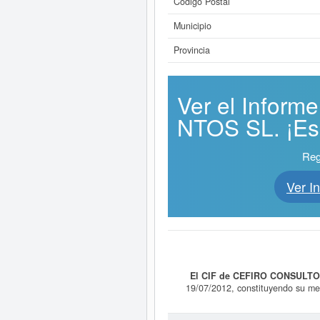
Código Postal
Municipio
Provincia
Ver el Infor
NTOS SL. ¡Es 
Reg
Ver 
El CIF de CEFIRO CONSULTO
19/07/2012, constituyendo su met
Alojamientos turísticos y otros alo
con el número 70110200. El núm