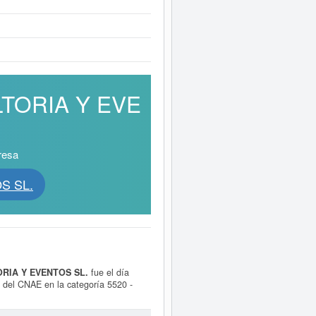
LTORIA Y EVE
resa
S SL.
RIA Y EVENTOS SL.
fue el día
o del CNAE en la categoría 5520 -
ntra dentro de la clasificación SIC
al de 45 veces, donde la última