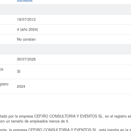
19/07/2012
4 (año 2024)
No constan
30/07/2026
os
SI
istro
2024
entado por la empresa CEFIRO CONSULTORIA Y EVENTOS SL. en el registro es d
€ con un tamaño de empleados menos de 5.
nte, la empresa CEFIRO CONSULTORIA Y EVENTOS SL. está inscrita en la ac