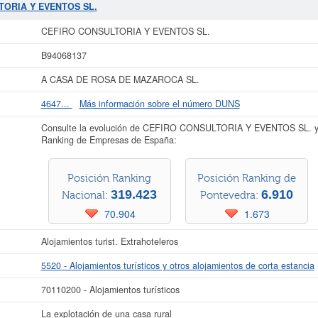
4/2026. Aquí mismo puede informarse de qué subvenciones puede solicitar esta 
TORIA Y EVENTOS SL.
00 €. La empresa
CEFIRO CONSULTORIA Y EVENTOS SL.
está inscrita en el
tiene en el BORME 9 actos.
CEFIRO CONSULTORIA Y EVENTOS SL.
r más datos de la empresa CEFIRO CONSULTORIA Y EVENTOS SL. puede
accede
B94068137
 Y EVENTOS SL. y consultar los resultados de sus años de actividad, así 
resultados disponibles.
A CASA DE ROSA DE MAZAROCA SL.
La última actualización del informe de empresa se ha realizado el 30/07/2026.
4647...
Más información sobre el número DUNS
Consulte la evolución de CEFIRO CONSULTORIA Y EVENTOS SL. y 
Ranking de Empresas de España:
Posición Ranking
Posición Ranking de
319.423
6.910
Nacional:
Pontevedra:
70.904
1.673
Alojamientos turist. Extrahoteleros
5520 - Alojamientos turísticos y otros alojamientos de corta estancia
70110200 - Alojamientos turísticos
La explotación de una casa rural