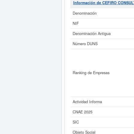
consulta se ha producido el 11/0
Información de CEFIRO CONSUL
esta empresa es de 3.100 a 60.0
Denominación
Si está interesado en conoce
NIF
ampliado
de CEFIRO CONSULTORIA
Denominación Antigua
Número DUNS
Ranking de Empresas
Actividad Informa
CNAE 2025
SIC
Objeto Social