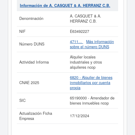
HERRANZ C.B.
se encuentra dentro de la clasificación
Información de A. CASQUET & A. HERRANZ C.B.
SIC con el número 65190000. Aquí mismo puede
informarse de qué subvenciones puede solicitar esta
A. CASQUET & A.
Denominación
empresa.
HERRANZ C.B.
Si está interesado en conocer más datos de la empresa
NIF
E63492227
A. CASQUET & A. HERRANZ C.B. puede
acceder
inmediatamente a este Informe ampliado
de A.
4711...
Más información
Número DUNS
CASQUET & A. HERRANZ C.B. y consultar los
sobre el número DUNS
resultados de sus años de actividad, así como los
balances y cuentas de resultados disponibles.
Alquiler locales
Actividad Informa
industriales y otros
La última actualización del informe de empresa se ha
alquileres ncop
realizado el 17/12/2024.
6820 - Alquiler de bienes
CNAE 2025
inmobiliarios por cuenta
propia
65190000 - Arrendador de
SIC
bienes inmuebles ncop
Actualización Ficha
17/12/2024
Empresa