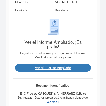
Municipio
MOLINS DE REI
Provincia
Barcelona
Ver el Informe Ampliado. ¡Es
gratis!
Regístrate en eInforma y te regalamos el Informe
Ampliado de esta empresa
Ver el Informe Ampliado
Resumen identificativo:
El CIF de A. CASQUET & A. HERRANZ C.B. es
E63492227.
Esta empresa está clasificada dentro del
CNAE en la categoría 6820 - Alquiler de bienes
Ver más >
inmobiliarios por cuenta propia.
A. CASQUET & A.