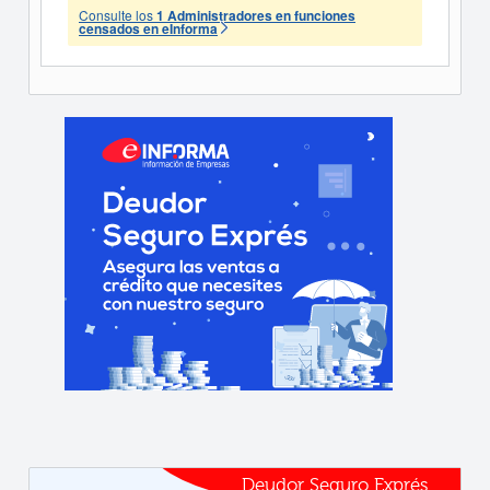
Consulte los
1 Administradores en funciones
censados en eInforma
Deudor Seguro Exprés