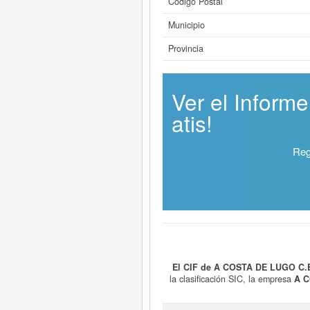
Código Postal
Municipio
Provincia
Ver el Infor
atis!
Reg
El CIF de A COSTA DE LUGO C.
la clasificación SIC, la empresa
A C
veces. La última consulta ha sido 