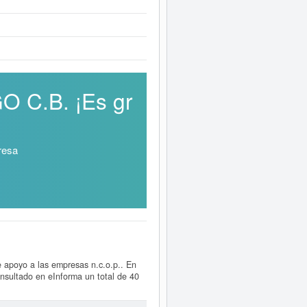
O C.B. ¡Es gr
resa
e apoyo a las empresas n.c.o.p.. En
sultado en eInforma un total de 40
rse de cuales son, puede hacerlo en