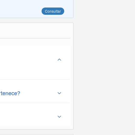
Consultar
rtenece?