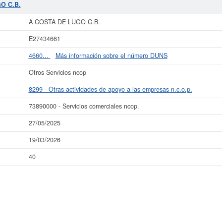
O C.B.
r más datos de la empresa A COSTA DE LUGO C.B. puede
acceder inmediatamen
ltar los resultados de sus años de actividad, así como los balances y cuentas
A COSTA DE LUGO C.B.
La última actualización del informe de empresa se ha realizado el 27/05/2025.
E27434661
4660...
Más información sobre el número DUNS
Otros Servicios ncop
8299 - Otras actividades de apoyo a las empresas n.c.o.p.
73890000 - Servicios comerciales ncop.
27/05/2025
19/03/2026
40