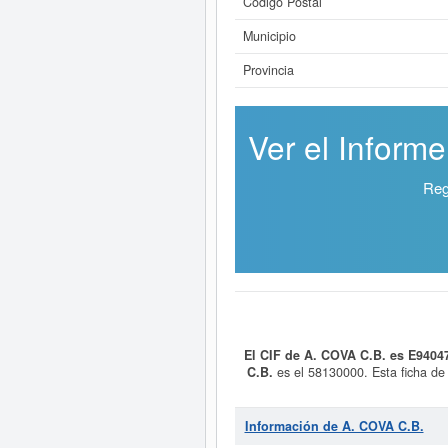
Código Postal
Municipio
Provincia
Ver el Inform
Reg
El CIF de A. COVA C.B. es E9404
C.B.
es el 58130000. Esta ficha de 
Si está interesado en conocer m
Información de A. COVA C.B.
consultar los r