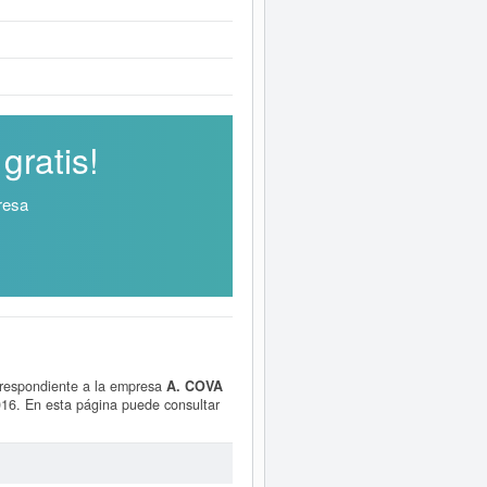
gratis!
resa
rrespondiente a la empresa
A. COVA
016. En esta página puede consultar
forme ampliado
de A. COVA C.B. y
dos disponibles.