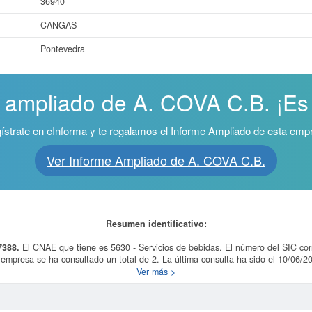
36940
CANGAS
Pontevedra
e ampliado de A. COVA C.B. ¡Es 
ístrate en eInforma y te regalamos el Informe Ampliado de esta emp
Ver Informe Ampliado de A. COVA C.B.
Resumen identificativo:
7388.
El CNAE que tiene es 5630 - Servicios de bebidas. El número del SIC co
empresa se ha consultado un total de 2. La última consulta ha sido el 10/06/2
además las subvenciones a las que puede optar esta empresa.
Ver más >
ás datos de la empresa A. COVA C.B. puede
acceder inmediatamente a este In
esultados de sus años de actividad, así como los balances y cuentas de resulta