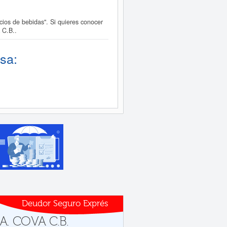
ios de bebidas". Si quieres conocer
 C.B..
sa:
Deudor Seguro Exprés
 A. COVA C.B.