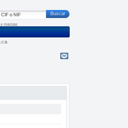
 y marcas
 C.B.