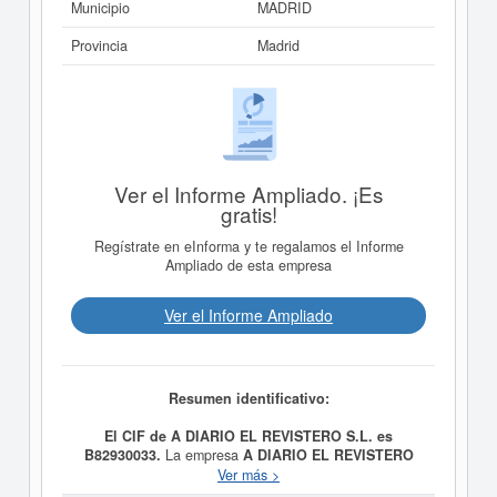
Municipio
MADRID
Provincia
Madrid
Ver el Informe Ampliado. ¡Es
gratis!
Regístrate en eInforma y te regalamos el Informe
Ampliado de esta empresa
Ver el Informe Ampliado
Resumen identificativo:
El CIF de A DIARIO EL REVISTERO S.L. es
B82930033.
La empresa
A DIARIO EL REVISTERO
S.L.
tiene como objetivo VENTA DE PERIODICOS Y
Ver más >
REVISTAS. VENTA AL POR MENOR DE GOLOSINAS,