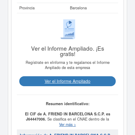
Provincia
Barcelona
Ver el Informe Ampliado. ¡Es
gratis!
Regístrate en eInforma y te regalamos el Informe
Ampliado de esta empresa
Ver el Informe Ampliado
Resumen identificativo:
El CIF de A. FRIEND IN BARCELONA S.C.P. es
J64447006.
Se clasifica en el CNAE dentro de la
categoría 8299 - Otras actividades de apoyo a las
Ver más >
empresas n.c.o.p.. La empresa
A. FRIEND IN
BARCELONA S.C.P.
se clasifica dentro del Sistema