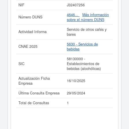
web.
NIF
J32407256
Si está interesado en conocer más datos de la empresa
4646...
Más información
Número DUNS
A. FRONTEIRA S.C. puede
acceder inmediatamente a
sobre el número DUNS
este Informe ampliado
de A. FRONTEIRA S.C. y
consultar los resultados de sus años de actividad, así
Servicio de otros cafés y
Actividad Informa
como los balances y cuentas de resultados disponibles.
bares
La última actualización del informe de empresa se ha
5630 - Servicios de
realizado el 16/10/2025.
CNAE 2025
bebidas
58130000 -
SIC
Establecimientos de
bebidas (alcohólicas)
Actualización Ficha
16/10/2025
Empresa
Última Consulta Empresa
29/05/2024
Total de Consultas
1