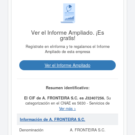
Ver el Informe Ampliado. ¡Es
gratis!
Regístrate en eInforma y te regalamos el Informe
Ampliado de esta empresa
Ver el Informe Ampliado
Resumen identificativo:
El CIF de A. FRONTEIRA S.C. es J32407256.
Su
categorización en el CNAE es 5630 - Servicios de
bebidas. En la clasificación SIC, la empresa
A.
Ver más >
FRONTEIRA S.C.
cuenta con el número 58130000.
Esta empresa se ha consultado en eInforma un total de
Información de A. FRONTEIRA S.C.
1 veces. La última consulta ha sido el 29/05/2024. Esta
compañia puede solicitar alguna subvención y para
Denominación
A. FRONTEIRA S.C.
informarse de cuales son, puede hacerlo en esta misma