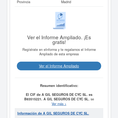
Provincia
Madrid
Ver el Informe Ampliado. ¡Es
gratis!
Regístrate en eInforma y te regalamos el Informe
Ampliado de esta empresa
Ver el Informe Ampliado
Resumen identificativo:
El CIF de A GIL SEGUROS DE CYC SL. es
B83515221.
A GIL SEGUROS DE CYC SL.
se
constituyó el día 02/01/2003 con el objetivo de
Ver más >
MEDIADORES DE SEGUROS. AGENCIA DE
SEGUROS. SERVICIOS DE TASACION Y
Información de A GIL SEGUROS DE CYC SL.
TARIFICACION DE SEGUROS. El CNAE al que está