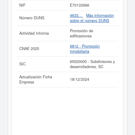
A ILLA C.B. puede
acceder inmediatamente a este
NIF
E70133566
Informe ampliado
de A ILLA C.B. y consultar los
resultados de sus años de actividad, así como los
4633...
Más información
Número DUNS
balances y cuentas de resultados disponibles.
sobre el número DUNS
La última actualización del informe de empresa se ha
Promoción de
realizado el 18/12/2024.
Actividad Informa
edificaciones
6812 - Promoción
CNAE 2025
inmobiliaria
65520000 - Subdivisores y
SIC
desarrolladores, SC
Actualización Ficha
18/12/2024
Empresa