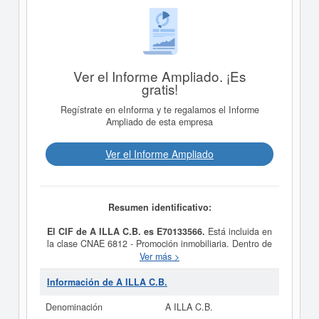
Ver el Informe Ampliado. ¡Es
gratis!
Regístrate en eInforma y te regalamos el Informe
Ampliado de esta empresa
Ver el Informe Ampliado
Resumen identificativo:
El CIF de A ILLA C.B. es E70133566.
Está incluida en
la clase CNAE 6812 - Promoción inmobiliaria. Dentro de
la clasificación de numeración de empresas SIC,
A ILLA
Ver más >
C.B.
dispone del número 65520000. Para consultar las
subvenciones que la presente empresa puede solicitar lo
Información de A ILLA C.B.
puede hacer en esta misma página.
Denominación
A ILLA C.B.
Si está interesado en conocer más datos de la empresa