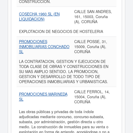
CONSTRUCCION.
CALLE SAN ANDRES,
COSECHA 1960 SL (EN
161, 15003, Coruña
LIQUIDACION)
(A), CORUÑA
EXPLOTACION DE NEGOCIOS DE HOSTELERIA
PROMOCIONES
CALLE POSSE, 31,
INMOBILIARIAS CONCHADO
15009, Coruña (A),
SL
CORUÑA
LA CONTRATACION, GESTION Y EJECUCION DE
TODA CLASE DE OBRAS Y CONSTRUCCIONES EN
SU MAS AMPLIO SENTIDO. LA PROMOCION,
GESTION Y DESARROLLO DE TODO TIPO DE
OPERACIONES INMOBILIARIAS Y URBANISTICAS.
CALLE FERROL, 14,
PROMOCIONES MARINEDA
15004, Coruña (A),
SL
CORUÑA
Las obras públicas y privadas de toda índole
adjudicadas mediante concurso, concurso-subasta,
subasta, por administración, gestión directa u otro
medio. La construcción de inmuebles para su venta o
explotación en forma de arriendo, acogiéndose o no a