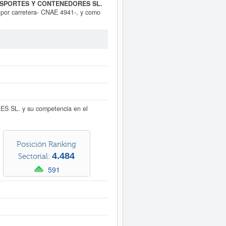
NSPORTES Y CONTENEDORES SL.
s por carretera- CNAE 4941-, y como
tes o accesorias. Las actividades
la categoría 4941 - Transporte de
ción SIC con el número 42130000. El
tima consulta se ha producido el
mado de esta empresa es mayor de
l de Córdoba y tiene en el BORME 5
de
acceder inmediatamente a este
tividad, así como los balances y
 SL. y su competencia en el
Posición Ranking
4.484
Sectorial:
591