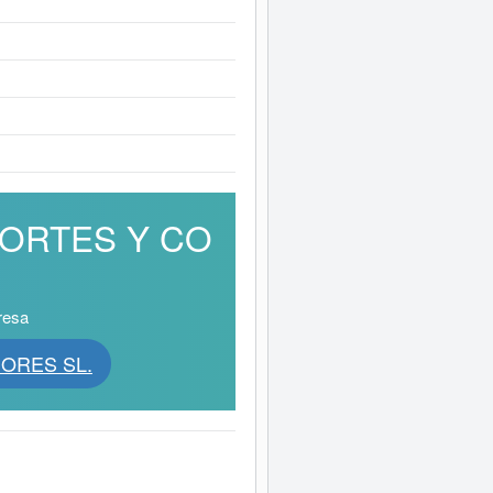
SPORTES Y CO
resa
DORES SL.