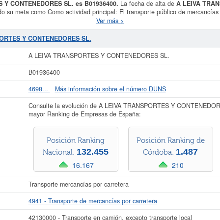
S Y CONTENEDORES SL. es B01936400.
La fecha de alta de
A LEIVA TRA
do su meta como Como actividad principal: El transporte público de mercancía
a actividades relacionadas con el transporte de mercancías, que le sean inheren
Ver más >
tes relacionadas serán desa.. Esta empresa está clasificada dentro del CNAE en 
A TRANSPORTES Y CONTENEDORES SL.
se encuentra dentro de la clasifica
SPORTES Y CONTENEDORES SL.
resa es de 13. Se ha consultado esta ficha un total de 108 veces, donde la úl
formarse de qué subvenciones puede solicitar esta empresa. El capital aproxi
A LEIVA TRANSPORTES Y CONTENEDORES SL.
TRANSPORTES Y CONTENEDORES SL.
está inscrita en el Registro Mercanti
actos.
B01936400
r más datos de la empresa A LEIVA TRANSPORTES Y CONTENEDORES SL. pue
4698...
Más información sobre el número DUNS
SPORTES Y CONTENEDORES SL. y consultar los resultados de sus años de ac
cuentas de resultados disponibles.
Consulte la evolución de A LEIVA TRANSPORTES Y CONTENEDORES
mayor Ranking de Empresas de España:
La última actualización del informe de empresa se ha realizado el 06/04/2026.
Posición Ranking
Posición Ranking de
132.455
1.487
Nacional:
Córdoba:
16.167
210
Transporte mercancías por carretera
4941 - Transporte de mercancías por carretera
42130000 - Transporte en camión, excepto transporte local