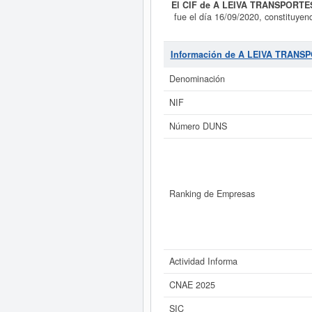
El CIF de A LEIVA TRANSPORTE
fue el día 16/09/2020, constituyen
actividades secundarias: todas l
integrantes del objeto social an
mercancías por carretera.
A LEIV
Información de A LEIVA TRAN
número de empleados de esta emp
23/07/2026. Aquí mismo puede in
Denominación
60.000 €. La empresa
A LEIVA 
NIF
Si está interesado en conoce
Número DUNS
Informe ampliado
de A LEIVA TRAN
Ranking de Empresas
Actividad Informa
CNAE 2025
SIC