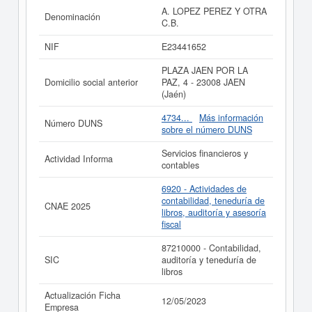
cuenta con un total de 4 consultas. Su última consulta
A. LOPEZ PEREZ Y OTRA
Denominación
se ha producido el 17/09/2019. Puede consultar las
C.B.
posibles subvenciones para esta empresa y otras
similares en esta misma página.
NIF
E23441652
Si está interesado en conocer más datos de la empresa
PLAZA JAEN POR LA
A. LOPEZ PEREZ Y OTRA C.B. puede
acceder
Domicilio social anterior
PAZ, 4 - 23008 JAEN
inmediatamente a este Informe ampliado
de A. LOPEZ
(Jaén)
PEREZ Y OTRA C.B. y consultar los resultados de sus
años de actividad, así como los balances y cuentas de
4734...
Más información
Número DUNS
resultados disponibles.
sobre el número DUNS
La última actualización del informe de empresa se ha
Servicios financieros y
realizado el 12/05/2023.
Actividad Informa
contables
6920 - Actividades de
contabilidad, teneduría de
CNAE 2025
libros, auditoría y asesoría
fiscal
87210000 - Contabilidad,
SIC
auditoría y teneduría de
libros
Actualización Ficha
12/05/2023
Empresa