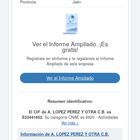
Provincia
Jaén
Ver el Informe Ampliado. ¡Es
gratis!
Regístrate en eInforma y te regalamos el Informe
Ampliado de esta empresa
Ver el Informe Ampliado
Resumen identificativo:
El CIF de A. LOPEZ PEREZ Y OTRA C.B. es
E23441652.
Su categoría CNAE es 6920 - Actividades
de contabilidad, teneduría de libros, auditoría y asesoría
Ver más >
fiscal. La actividad de la clasificación del Sistema
Internacional de Clasificación de empresas corresponde
Información de A. LOPEZ PEREZ Y OTRA C.B.
al número 87210000.
A. LOPEZ PEREZ Y OTRA C.B.