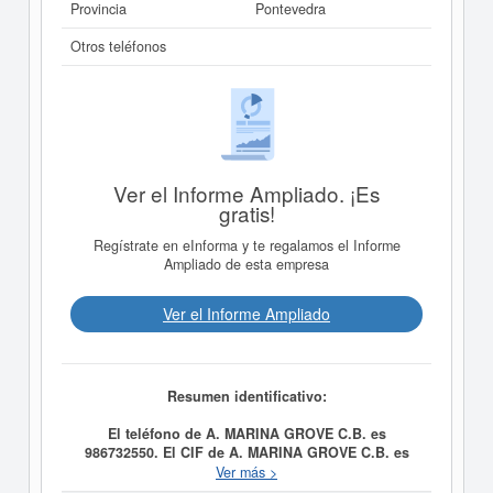
Provincia
Pontevedra
Otros teléfonos
Ver el Informe Ampliado. ¡Es
gratis!
Regístrate en eInforma y te regalamos el Informe
Ampliado de esta empresa
Ver el Informe Ampliado
Resumen identificativo:
El teléfono de A. MARINA GROVE C.B. es
986732550. El CIF de A. MARINA GROVE C.B. es
E36476208.
Su categoría CNAE es 4771 - Comercio al
Ver más >
por menor de prendas de vestir. La actividad de la