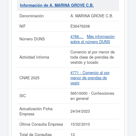
clasificación del Sistema Internacional de Clasificación
Información de A. MARINA GROVE C.B.
de empresas corresponde al número 56510000.
A.
MARINA GROVE C.B.
cuenta con un total de 13
Denominación
A. MARINA GROVE C.B.
consultas. Su última consulta se ha producido el
15/02/2010. Puede consultar las posibles subvenciones
NIF
E36476208
para esta empresa y otras similares en esta misma
página.
4766...
Más información
Número DUNS
sobre el número DUNS
Si está interesado en conocer más datos de la empresa
A. MARINA GROVE C.B. puede
acceder
Comercio al por menor de
inmediatamente a este Informe ampliado
de A. MARINA
Actividad Informa
toda clase de prendas de
GROVE C.B. y consultar los resultados de sus años de
vestido y tocado
actividad, así como los balances y cuentas de
resultados disponibles.
4771 - Comercio al por
CNAE 2025
menor de prendas de
La última actualización del informe de empresa se ha
vestir
realizado el 24/04/2023.
56510000 - Confecciones
SIC
en general
Actualización Ficha
24/04/2023
Empresa
Última Consulta Empresa
15/02/2010
Total de Consultas
13